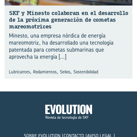
SKF y Mi­nes­to co­la­bo­ran en el de­sa­rro­llo
de la pró­xi­ma ge­ne­ra­ción de co­me­tas
ma­reo­mo­tri­ces
Minesto, una empresa nórdica de energía
mareomotriz, ha desarrollado una tecnología
pa⁠tentada para cometas submarinas que
aprovecha la energía
[...]
,
,
,
Lubricantes
Rodamientos
Sellos
Sostenibilidad
SOBRE EVOLUTION
CONTACTO
AVISO LEGAL