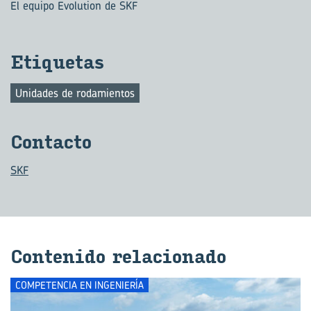
El equipo Evolution de SKF
Eti­que­tas
Unidades de rodamientos
Con­tac­to
SKF
Con­te­ni­do re­la­cio­na­do
COMPETENCIA EN INGENIERÍA