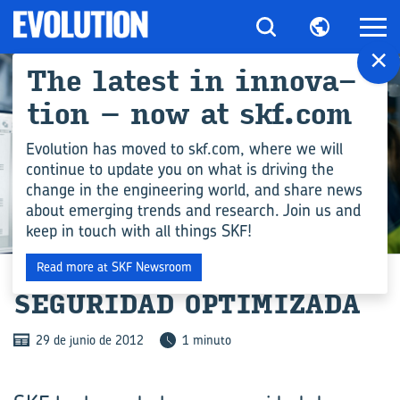
×
The la­test in in­no­va­
tion – now at skf.com
Evolution has moved to skf.com, where we will
continue to update you on what is driving the
change in the engineering world, and share news
about emerging trends and research. Join us and
keep in touch with all things SKF!
COMPETENCIA EN INGENIERÍA
Read more at SKF Newsroom
SE­GU­RI­DAD OP­TI­MI­ZA­DA
29 de junio de 2012
1 minuto