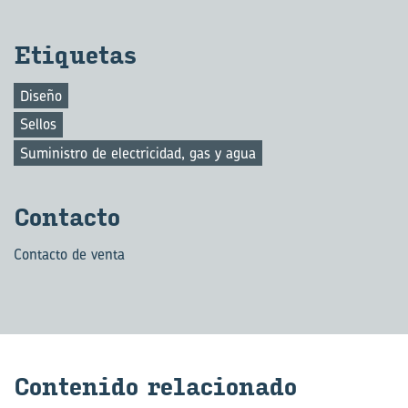
Eti­que­tas
Diseño
Sellos
Suministro de electricidad, gas y agua
Con­tac­to
Contacto de venta
Con­te­ni­do re­la­cio­na­do