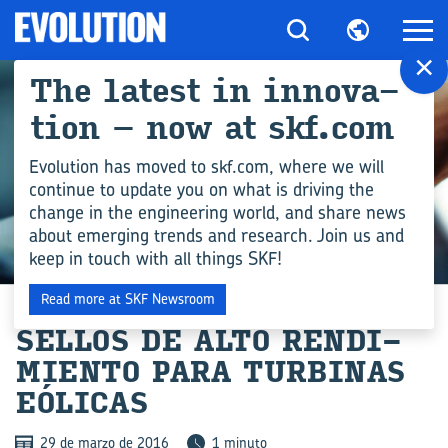
×
The la­test in in­no­va­
tion – now at skf.com
Evolution has moved to skf.com, where we will
continue to update you on what is driving the
change in the engineering world, and share news
about emerging trends and research. Join us and
keep in touch with all things SKF!
NOTICIAS
Read more at SKF Newsroom
SE­LLOS DE ALTO REN­DI­
MIEN­TO PARA TUR­BI­NAS
EÓ­LI­CAS
29 de marzo de 2016
1 minuto