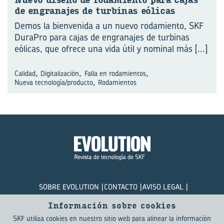
Nuevo di­se­ño de ro­da­mien­to para cajas
de en­gra­na­jes de tur­bi­nas eó­li­cas
Demos la bienvenida a un nuevo rodamiento, SKF
DuraPro para cajas de engranajes de turbinas
eólicas, que ofrece una vida útil y nominal más
[...]
,
,
,
Calidad
Digitalización
Falla en rodamientos
,
Nueva tecnología/producto
Rodamientos
SOBRE EVOLUTION
CONTACTO
AVISO LEGAL
POLÍTICA DE PRIVACIDAD
COOKIES
Información sobre cookies
SKF utiliza cookies en nuestro sitio web para alinear la información
© SKF Evolution 2026