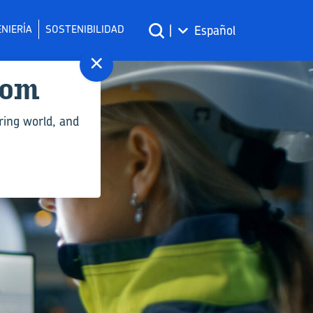
NIERÍA
SOSTENIBILIDAD
|
Español
×
com
ring world, and