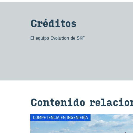
Cré­di­tos
El equipo Evolution de SKF
Con­te­ni­do re­la­cio­
COMPETENCIA EN INGENIERÍA