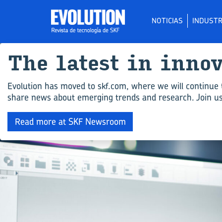
NOTICIAS
INDUSTR
The la­test in in­no
Evolution has moved to skf.com, where we will continue 
share news about emerging trends and research. Join us 
Read more at SKF Newsroom