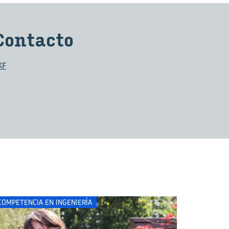
Con­tac­to
KF
COMPETENCIA EN INGENIERÍA