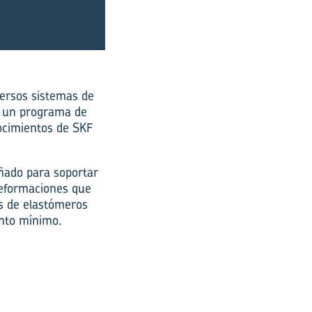
versos sistemas de
de un programa de
nocimientos de SKF
eñado para soportar
deformaciones que
s de elastómeros
ento mínimo.