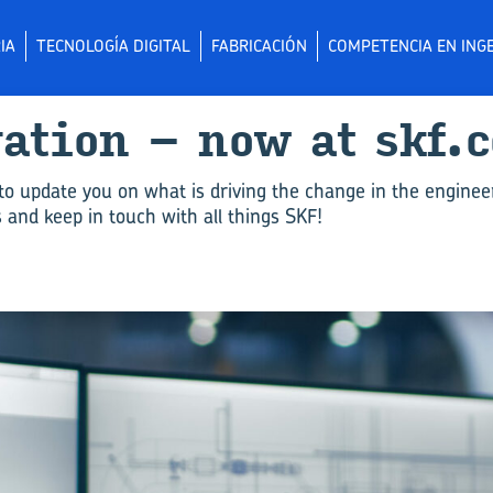
IA
TECNOLOGÍA DIGITAL
FABRICACIÓN
COMPETENCIA EN INGE
­va­tion – now at skf.
to update you on what is driving the change in the enginee
and keep in touch with all things SKF!