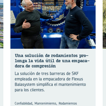
Una so­lu­ción de ro­da­mien­tos pro­
lon­ga la vida útil de una em­pa­ca­
do­ra de com­pre­sión
La solución de tres barreras de SKF
empleada en la empacadora de Flexus
Balasystem simplifica el mantenimiento
para los clientes.
,
,
Confiabilidad
Mantenimiento
Rodamientos