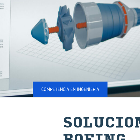
COMPETENCIA EN INGENIERÍA
SO­LU­CIO
BOEING