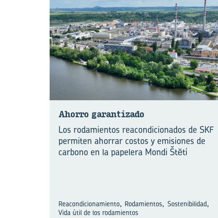
Aho­rro ga­ran­ti­za­do
Los rodamientos reacondicionados de SKF
permiten ahorrar costos y emisiones de
carbono en la papelera Mondi Štĕtí
,
,
,
Reacondicionamiento
Rodamientos
Sostenibilidad
Vida útil de los rodamientos