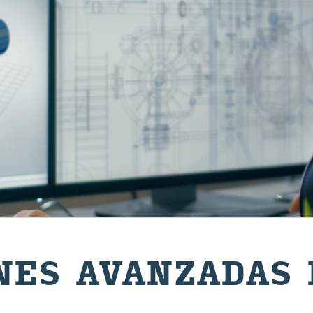
­NES AVAN­ZA­DAS