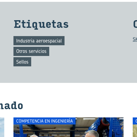
Eti­que­tas
S
Industria aeroespacial
Otros servicios
Sellos
na­do
COMPETENCIA EN INGENIERÍA