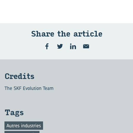
Share the ar­ticle
Cre­dits
The SKF Evolution Team
Tags
Autres industries