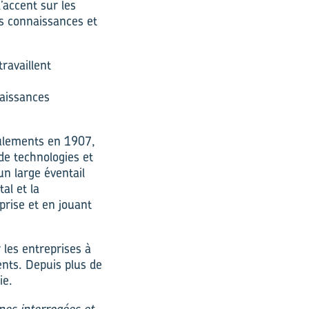
’accent sur les
es connaissances et
travaillent
naissances
oulements en 1907,
 de technologies et
n large éventail
al et la
prise et en jouant
 les entreprises à
nts. Depuis plus de
ie.
nes interrogées et