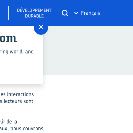
DÉVELOPPEMENT
|
Français
DURABLE
×
com
ring world, and
les interactions
os lecteurs sont
if de la
iaux, nous couvrons