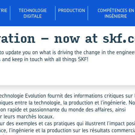
RIE
TECHNOLOGIE
PRODUCTION
COMPÉTENCES EN
DIGITALE
INGÉNIERIE
­va­tion – now at skf.
Qui sommes-​nous ?
to update you on what is driving the change in the enginee
and keep in touch with all things SKF!
chnologie Evolution fournit des informations critiques sur 
ques entre la technologie, la
production
et l’ingénierie. N
tion rapide et passionnante du monde des affaires
, ainsi
ur
leurs marchés locaux.
 des exemples et cas pratiques qui illustrent l’impact posit
ce, l’ingénierie et la
production
sur les résultats commerc