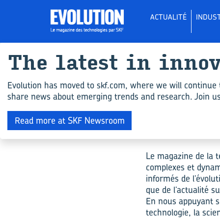
ACTUALITÉ
INDUST
The la­test in in­no
Evolution has moved to skf.com, where we will continue 
share news about emerging trends and research. Join us 
Read more at SKF Newsroom
Le magazine de la te
complexes et dynami
informés
de l’évolu
que
de
l’actualité
s
En nous appuyant sur
technologie, la scien