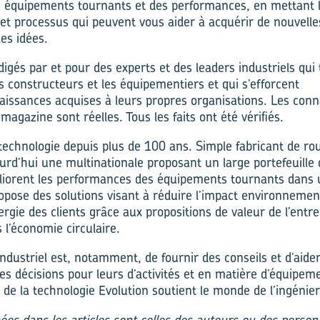
s équipements tournants et des performances, en mettant l
s et processus qui peuvent vous aider à acquérir de nouvell
es idées.
digés par et pour des experts et des leaders industriels qui 
es
constructeurs
et
les
équipementiers et
qui
s’efforcent
aissances
acquises à
leurs propres organisations. Les con
magazine sont réelles. Tous les faits ont été
vérifiés
.
technologie depuis plus de 100 ans. Simple fabricant de r
jourd’hui une multinationale
proposant
un
large
portefeuille
liorent les performances des équipements tournants dans u
opose des solutions visant à réduire l’impact environnement
gie des clients grâce aux propositions de valeur de l’entre
 l’économie circulaire.
industriel est, notamment, de fournir des conseils et d’aider
es décisions
pour leurs
d’activités et
en matière
d’équipeme
de la technologie Evolution soutient le monde de l’ingénier
ées dans les articles sont celles des auteurs ou des person