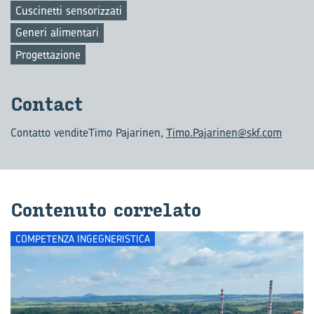
Cuscinetti sensorizzati
Generi alimentari
Progettazione
Con­tact
Contatto vendite
Timo Pajarinen,
Timo.Pajarinen@skf.com
Con­te­nu­to cor­re­la­to
COMPETENZA INGEGNERISTICA