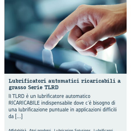
Lu­bri­fi­ca­to­ri au­to­ma­ti­ci ri­ca­ri­ca­bi­li a
gras­so Serie TLRD
Il TLRD è un lubrificatore automatico
RICARICABILE indispensabile dove c’è bisogno di
una lubrificazione puntuale in applicazioni difficili
da
[...]
,
,
,
,
Affidabilità
Altri prodotti
Lubrication Solutions
Lubrificanti