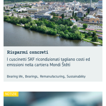
Ri­spar­mi con­cre­ti
I cuscinetti SKF ricondizionati tagliano costi ed
emissioni nella cartiera Mondi Štĕtí
,
,
,
Bearing life
Bearings
Remanufacturing
Sustainability
NOTIZIE