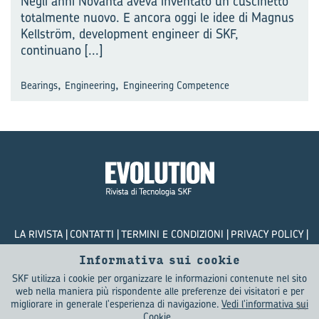
Negli anni Novanta aveva inventato un cuscinetto
totalmente nuovo. E ancora oggi le idee di Magnus
Kellström, development engineer di SKF,
continuano
[...]
,
,
Bearings
Engineering
Engineering Competence
LA RIVISTA
CONTATTI
TERMINI E CONDIZIONI
PRIVACY POLICY
COOKIES
Informativa sui cookie
SKF utilizza i cookie per organizzare le informazioni contenute nel sito
© SKF Evolution 2026
web nella maniera più rispondente alle preferenze dei visitatori e per
migliorare in generale l'esperienza di navigazione.
Vedi l'informativa sui
Cookie.
.