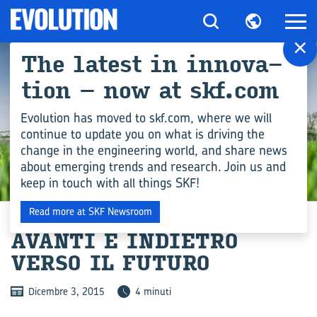
×
The la­te­st in in­no­va­
tion – now at skf.com
Evolution has moved to skf.com, where we will
continue to update you on what is driving the
change in the engineering world, and share news
about emerging trends and research. Join us and
keep in touch with all things SKF!
COMPETENZA INGEGNERISTICA
Read more at SKF Newsroom
AVAN­TI E IN­DIE­TRO
VERSO IL FU­TU­RO
Dicembre 3, 2015
4 minuti