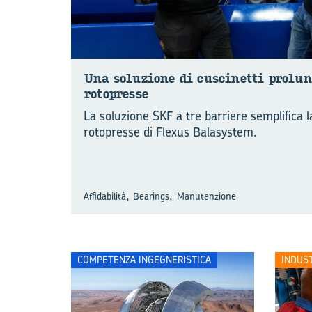
Una so­lu­zio­ne di cu­sci­net­ti pro­lun
ro­to­pres­se
La soluzione SKF a tre barriere semplifica 
rotopresse di Flexus Balasystem.
,
,
Affidabilità
Bearings
Manutenzione
COMPETENZA INGEGNERISTICA
INDUS