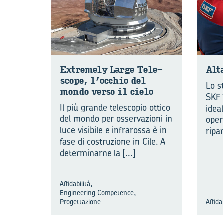
Ex­tre­me­ly Large Te­le­
Alt
sco­pe, l’oc­chio del
Lo s
mondo verso il cielo
SKF 
Il più grande telescopio ottico
idea
del mondo per osservazioni in
oper
luce visibile e infrarossa è in
ripa
fase di costruzione in Cile. A
determinarne la
[...]
,
Affidabilità
,
Engineering Competence
Progettazione
Affida