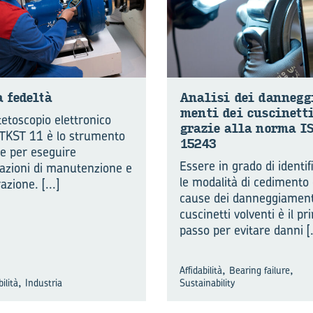
a fedeltà
Ana­li­si dei dan­neg­
men­ti dei cu­sci­net­t
tetoscopio elettronico
gra­zie alla norma I
TKST 11 è lo strumento
15243
le per eseguire
Essere in grado di identif
azioni di manutenzione e
le modalità di cedimento 
razione.
[...]
cause dei danneggiament
cuscinetti volventi è il pr
passo per evitare danni
[
,
,
Affidabilità
Bearing failure
,
bilità
Industria
Sustainability