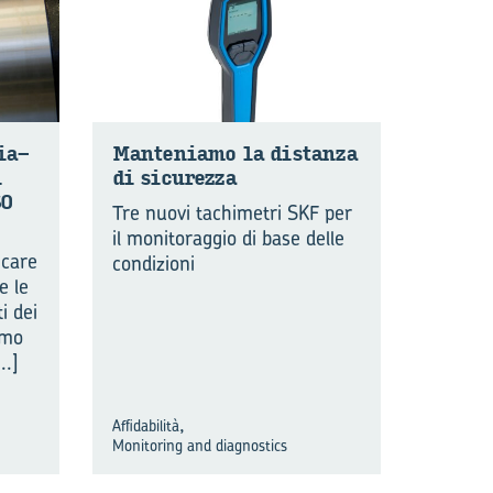
gia­
Man­te­nia­mo la di­stan­za
i
di si­cu­rez­za
SO
Tre nuovi tachimetri SKF per
il monitoraggio di base delle
icare
condizioni
e le
i dei
imo
...]
,
Affidabilità
Monitoring and diagnostics