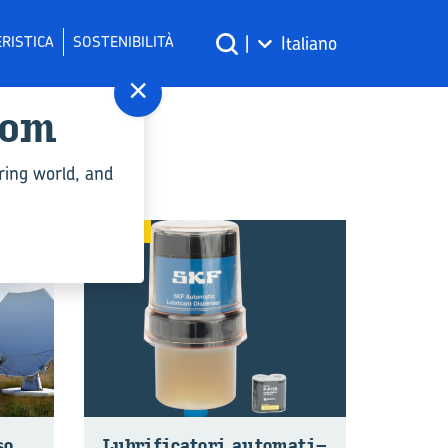
RISTICA
SOSTENIBILITÀ
|
Italiano
×
com
ring world, and
NOTIZIE
so
Lu­bri­fi­ca­to­ri au­to­ma­ti­