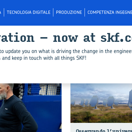
A
TECNOLOGIA DIGITALE
PRODUZIONE
COMPETENZA INGEGNE
­va­tion – now at skf.
i per "Affidabilità"
to update you on what is driving the change in the enginee
and keep in touch with all things SKF!
COMPETENZA INGEGNERISTICA
Os­ser­van­do l’uni­ver­