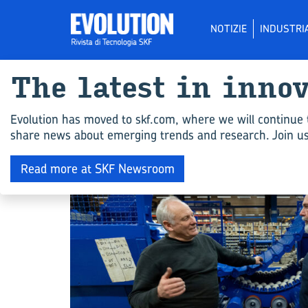
NOTIZIE
INDUSTRI
The la­te­st in in­no
Tutti gli ar­ti­co­l
Evolution has moved to skf.com, where we will continue 
share news about emerging trends and research. Join us 
COMPETENZA INGEGNERISTICA
Read more at SKF Newsroom