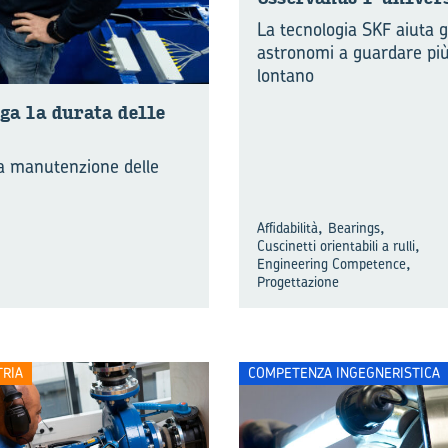
La tecnologia SKF aiuta g
astronomi a guardare pi
lontano
­ga la du­ra­ta delle
la manutenzione delle
,
,
Affidabilità
Bearings
,
Cuscinetti orientabili a rulli
,
Engineering Competence
Progettazione
TRIA
COMPETENZA INGEGNERISTICA