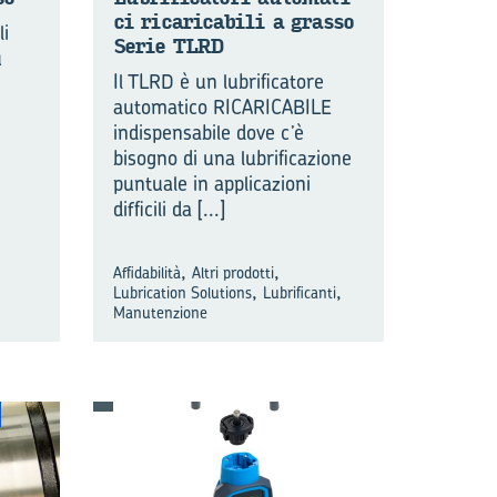
ci ri­ca­ri­ca­bi­li a gras­so
li
Serie TLRD
ù
Il TLRD è un lubrificatore
automatico RICARICABILE
indispensabile dove c’è
bisogno di una lubrificazione
puntuale in applicazioni
difficili da
[...]
,
,
Affidabilità
Altri prodotti
,
,
Lubrication Solutions
Lubrificanti
Manutenzione