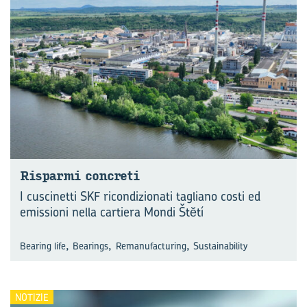
Ri­spar­mi con­cre­ti
I cuscinetti SKF ricondizionati tagliano costi ed
emissioni nella cartiera Mondi Štĕtí
,
,
,
Bearing life
Bearings
Remanufacturing
Sustainability
NOTIZIE