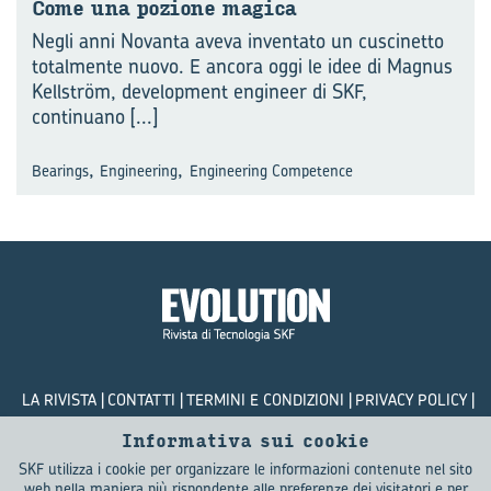
Come una po­zio­ne ma­gi­ca
Negli anni Novanta aveva inventato un cuscinetto
totalmente nuovo. E ancora oggi le idee di Magnus
Kellström, development engineer di SKF,
continuano
[...]
,
,
Bearings
Engineering
Engineering Competence
LA RIVISTA
CONTATTI
TERMINI E CONDIZIONI
PRIVACY POLICY
COOKIES
Informativa sui cookie
SKF utilizza i cookie per organizzare le informazioni contenute nel sito
© SKF Evolution 2026
web nella maniera più rispondente alle preferenze dei visitatori e per