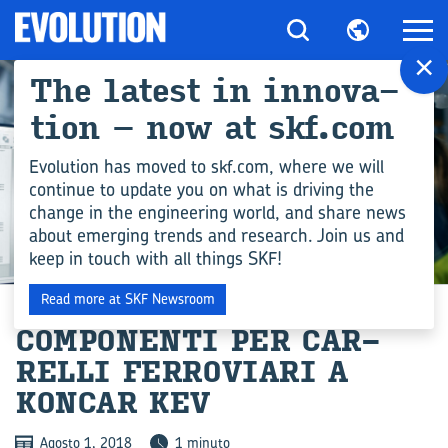
×
The la­te­st in in­no­va­
tion – now at skf.com
Evolution has moved to skf.com, where we will
continue to update you on what is driving the
change in the engineering world, and share news
about emerging trends and research. Join us and
keep in touch with all things SKF!
COMPETENZA INGEGNERISTICA
Read more at SKF Newsroom
COM­PO­NEN­TI PER CAR­
REL­LI FER­RO­VIA­RI A
KON­CAR KEV
Agosto 1, 2018
1 minuto