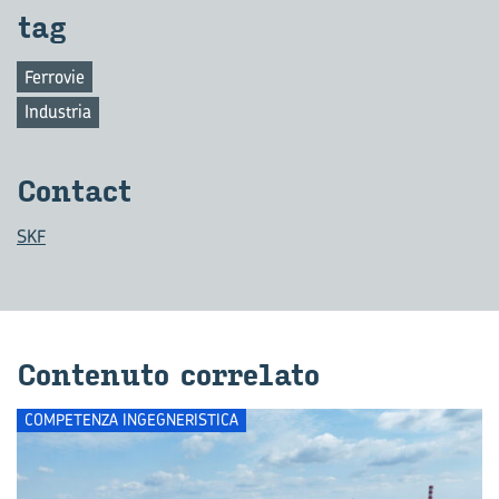
tag
Ferrovie
Industria
Con­tact
SKF
Con­te­nu­to cor­re­la­to
COMPETENZA INGEGNERISTICA