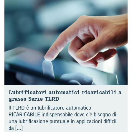
Lu­bri­fi­ca­to­ri au­to­ma­ti­ci ri­ca­ri­ca­bi­li a
gras­so Serie TLRD
Il TLRD è un lubrificatore automatico
RICARICABILE indispensabile dove c’è bisogno di
una lubrificazione puntuale in applicazioni difficili
da
[...]