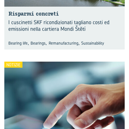
Ri­spar­mi con­cre­ti
I cuscinetti SKF ricondizionati tagliano costi ed
emissioni nella cartiera Mondi Štĕtí
,
,
,
Bearing life
Bearings
Remanufacturing
Sustainability
NOTIZIE