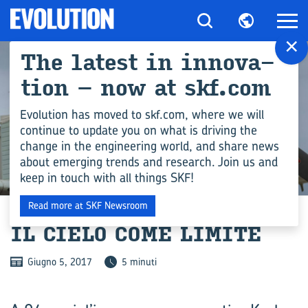
×
The la­te­st in in­no­va­
tion – now at skf.com
Evolution has moved to skf.com, where we will
continue to update you on what is driving the
change in the engineering world, and share news
about emerging trends and research. Join us and
keep in touch with all things SKF!
COMPETENZA INGEGNERISTICA
Read more at SKF Newsroom
IL CIELO COME LI­MI­TE
Giugno 5, 2017
5 minuti