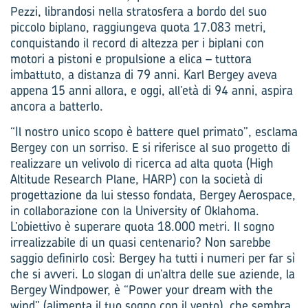
Pezzi, librandosi nella stratosfera a bordo del suo
piccolo biplano, raggiungeva quota 17.083 metri,
conquistando il record di altezza per i biplani con
motori a pistoni e propulsione a elica – tuttora
imbattuto, a distanza di 79 anni. Karl Bergey aveva
appena 15 anni allora, e oggi, all’età di 94 anni, aspira
ancora a batterlo.
“Il nostro unico scopo è battere quel primato”, esclama
Bergey con un sorriso. E si riferisce al suo progetto di
realizzare un velivolo di ricerca ad alta quota (High
Altitude Research Plane, HARP) con la società di
progettazione da lui stesso fondata, Bergey Aerospace,
in collaborazione con la University of Oklahoma.
L’obiettivo è superare quota 18.000 metri. Il sogno
irrealizzabile di un quasi centenario? Non sarebbe
saggio definirlo così: Bergey ha tutti i numeri per far sì
che si avveri. Lo slogan di un’altra delle sue aziende, la
Bergey Windpower, è “Power your dream with the
wind” (alimenta il tuo sogno con il vento), che sembra