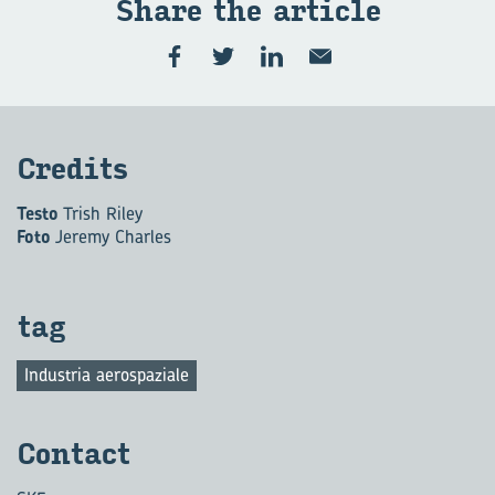
Share the ar­ti­cle
Cre­di­ts
Testo
Trish Riley
Foto
Jeremy Charles
tag
Industria aerospaziale
Con­tact