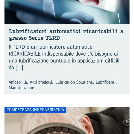
Lu­bri­fi­ca­to­ri au­to­ma­ti­ci ri­ca­ri­ca­bi­li a
gras­so Serie TLRD
Il TLRD è un lubrificatore automatico
RICARICABILE indispensabile dove c’è bisogno di
una lubrificazione puntuale in applicazioni difficili
da
[...]
,
,
,
,
Affidabilità
Altri prodotti
Lubrication Solutions
Lubrificanti
Manutenzione
COMPETENZA INGEGNERISTICA