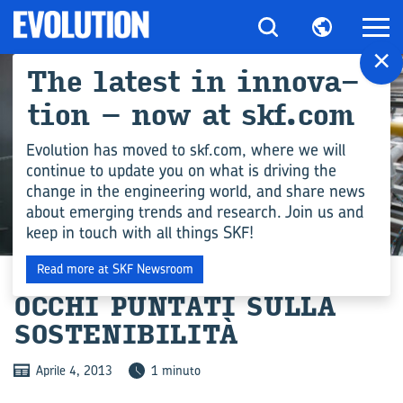
×
The la­te­st in in­no­va­
tion – now at skf.com
Evolution has moved to skf.com, where we will
continue to update you on what is driving the
change in the engineering world, and share news
about emerging trends and research. Join us and
keep in touch with all things SKF!
INDUSTRIA
Read more at SKF Newsroom
OCCHI PUN­TA­TI SULLA
SOSTENIBILITÀ
Aprile 4, 2013
1 minuto