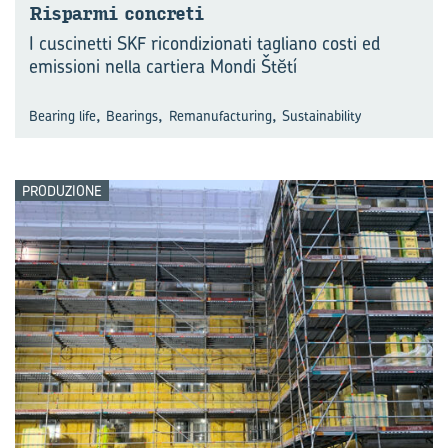
Ri­spar­mi con­cre­ti
I cuscinetti SKF ricondizionati tagliano costi ed
emissioni nella cartiera Mondi Štĕtí
,
,
,
Bearing life
Bearings
Remanufacturing
Sustainability
PRODUZIONE