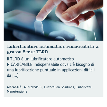
Lu­bri­fi­ca­to­ri au­to­ma­ti­ci ri­ca­ri­ca­bi­li a
gras­so Serie TLRD
Il TLRD è un lubrificatore automatico
RICARICABILE indispensabile dove c’è bisogno di
una lubrificazione puntuale in applicazioni difficili
da
[...]
,
,
,
,
Affidabilità
Altri prodotti
Lubrication Solutions
Lubrificanti
Manutenzione