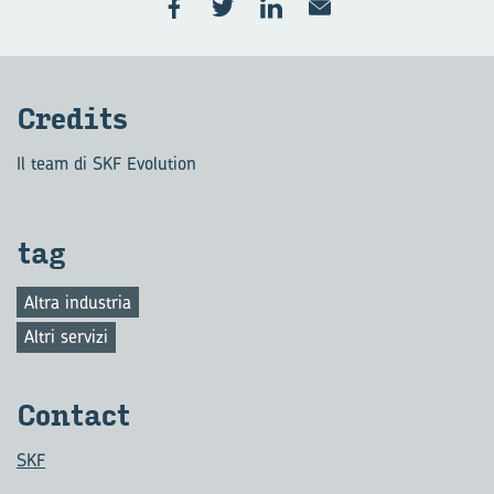
Cre­di­ts
Il team di SKF Evolution
tag
Altra industria
Altri servizi
Con­tact
SKF