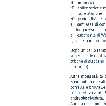
N numero dei cicli 
τ0 sollecitazione m
τᵤ sollecitazione lim
z0 profondità della
a semiasse di conta
l lunghezza del con
e esponente di We
c, h esponente nell
Dopo un certo tempo 
superficie, le quali
cricche si staccano
(erosione)
Altre modalità di
Sono note molte altr
corrette e protratt
cuscinetti volventi 
andrebbe riveduta.
A metà degli anni ’5