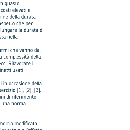
 un guasto
costi elevati e
mine della durata
 aspetto che per
lungare la durata di
sta nella
parmi che vanno dal
a complessità della
cc. Rilavorare i
inetti usati
 in occasione della
cizio [1], [2], [3].
ni di riferimento
lo una norma
.
ometria modificata