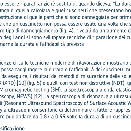
ro essere riparati anziché sostituiti, quando diceva: “La dura
nga di quella calcolata e quei cuscinetti che presentano bre
ostituzione di quelle parti che si sono danneggiate per prim
e che un cuscinetto non possa essere usato una volta che 
ro tipo di danneggiamento (fig. 4), rivelati da un aumento 
o degli anni si sono sviluppate tecniche di riparazione dei 
inarne la durata e l’affidabilità previste
erienze circa le tecniche moderne di rilavorazione mostrano
i possa raggiungere la durata e l’affidabilità dei cuscinetti 
o da eseguire, i risultati dei metodi di misurazione delle solle
X (XRD) [10] (fig. 5) e quelli con test non distruttivi (NDT), q
 Micromagnetic Testing (3M), la spettroscopia a onda elasti
oscopy, NEWS) [12], la spettroscopia di risonanza a ultrasu
ali (Resonant Ultrasound Spectroscopy of Surface Acousti
ay a ultrasuoni consentono di determinare il fattore rappres
lore può andare da 0,87 a 0,99 volte la durata di un cuscinet
sificazione