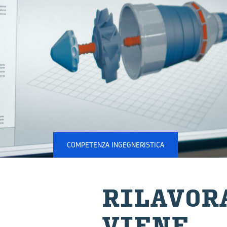
COMPETENZA INGEGNERISTICA
RI­LA­VO­
VIE­NE