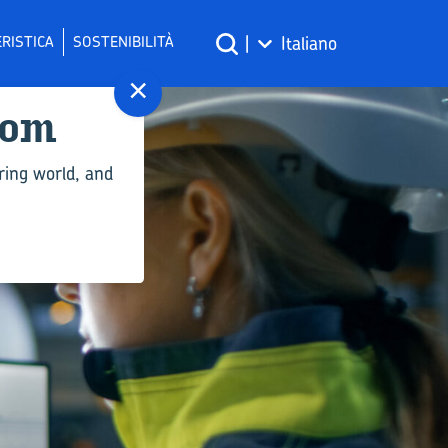
RISTICA
SOSTENIBILITÀ
|
Italiano
×
com
ring world, and