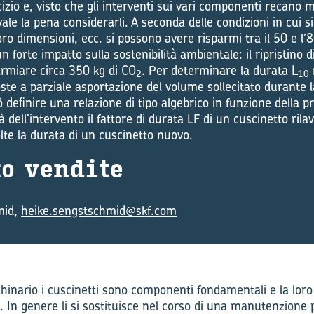
cizio e, visto che gli interventi sui vari componenti recano m
vale la pena considerarli. A seconda delle condizioni in cui si
loro dimensioni, ecc. si possono avere risparmi tra il 50 e l’8
n forte impatto sulla sostenibilità ambientale: il ripristino d
parmiare circa 350 kg di CO
. Per determinare la durata L
2
10
oste a parziale asportazione del volume sollecitato durante l
uò definire una relazione di tipo algebrico in funzione della p
à dell’intervento il fattore di durata LF di un cuscinetto ril
lte la durata di un cuscinetto nuovo.
to ven­di­te
mid,
heike.sengstschmid@skf.com
acchinario i cuscinetti sono componenti fondamentali e la lor
 In genere li si sostituisce nel corso di una manutenzion