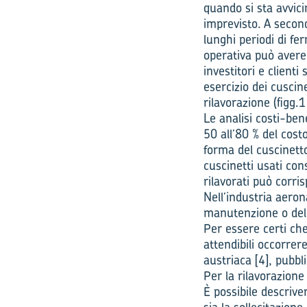
quando si sta avvici
imprevisto. A second
lunghi periodi di f
operativa può avere 
investitori e clien
esercizio dei cuscin
rilavorazione (figg.1
Le analisi costi-ben
50 all’80 % del cost
forma del cuscinetto
cuscinetti usati con
rilavorati può corri
Nell’industria aero
manutenzione o delle
Per essere certi ch
attendibili occorre
austriaca [4], pubbl
Per la rilavorazione 
È possibile descrive