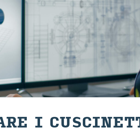
RA­RE I CU­SCI­NET