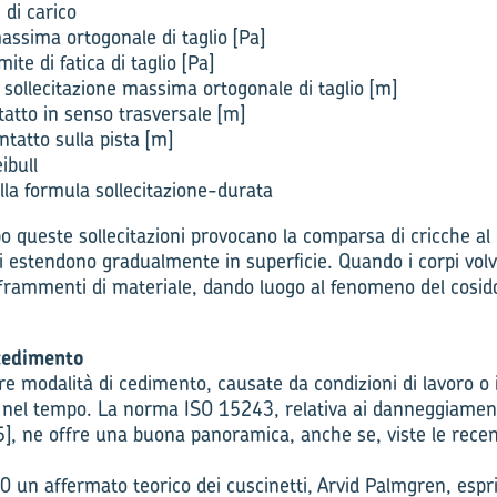
di carico
assima ortogonale di taglio [Pa]
ite di fatica di taglio [Pa]
 sollecitazione massima ortogonale di taglio [m]
tto in senso trasversale [m]
tatto sulla pista [m]
ibull
a formula sollecitazione-durata
queste sollecitazioni provocano la comparsa di cricche al d
 si estendono gradualmente in superficie. Quando i corpi volv
 frammenti di materiale, dando luogo al fenomeno del cosidd
 cedimento
e modalità di cedimento, causate da condizioni di lavoro o 
e nel tempo. La norma ISO 15243, relativa ai danneggiamenti
[5], ne offre una buona panoramica, anche se, viste le recen
0 un affermato teorico dei cuscinetti, Arvid Palmgren, espr