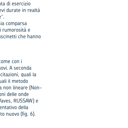
ta di esercizio
vi durate in realtà
e”.
sia comparsa
di rumorosità e
cuscinetti che hanno
 come con i
nuovi. A seconda
citazioni, quali la
uali il metodo
ca non lineare (Non-
oni delle onde
c Waves, RUSSAW) e
entativo della
to nuovo (fig. 6).