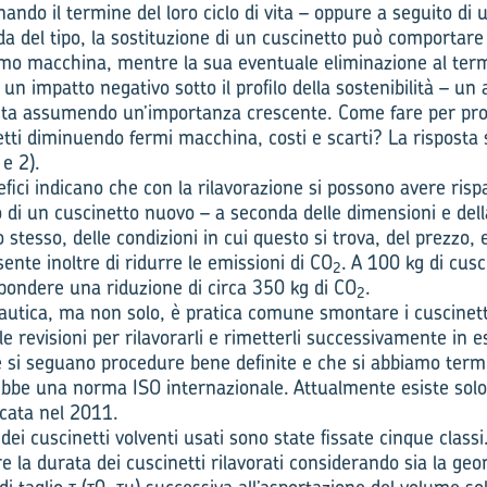
nando il termine del loro ciclo di vita – oppure a seguito di
a del tipo, la sostituzione di un cuscinetto può comportare 
ermo macchina, mentre la sua eventuale eliminazione al ter
un impatto negativo sotto il profilo della sostenibilità – un
ti sta assumendo un’importanza crescente. Come fare per pro
etti diminuendo fermi macchina, costi e scarti? La risposta 
 e 2).
efici indicano che con la rilavorazione si possono avere ris
o di un cuscinetto nuovo – a seconda delle dimensioni e dell
 stesso, delle condizioni in cui questo si trova, del prezzo, e
sente inoltre di ridurre le emissioni di CO
. A 100 kg di cusc
2
spondere una riduzione di circa 350 kg di CO
.
2
nautica, ma non solo, è pratica comune smontare i cuscinetti
 revisioni per rilavorarli e rimetterli successivamente in eser
e si seguano procedure bene definite e che si abbiamo termi
rebbe una norma ISO internazionale. Attualmente esiste so
icata nel 2011.
dei cuscinetti volventi usati sono state fissate cinque classi
re la durata dei cuscinetti rilavorati considerando sia la ge