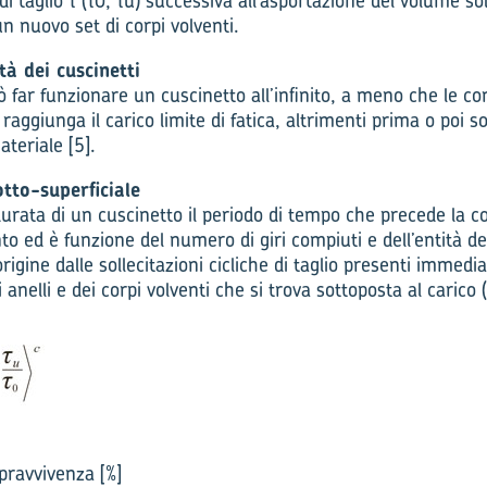
 di taglio τ (τ0, τu) successiva all’asportazione del volume soll
un nuovo set di corpi volventi.
tà dei cuscinetti
 far funzionare un cuscinetto all’infinito, a meno che le con
i raggiunga il carico limite di fatica, altrimenti prima o poi
teriale [5].
otto-superficiale
urata di un cuscinetto il periodo di tempo che precede la c
to ed è funzione del numero di giri compiuti e dell’entità del
origine dalle sollecitazioni cicliche di taglio presenti immed
i anelli e dei corpi volventi che si trova sottoposta al carico 
pravvivenza [%]