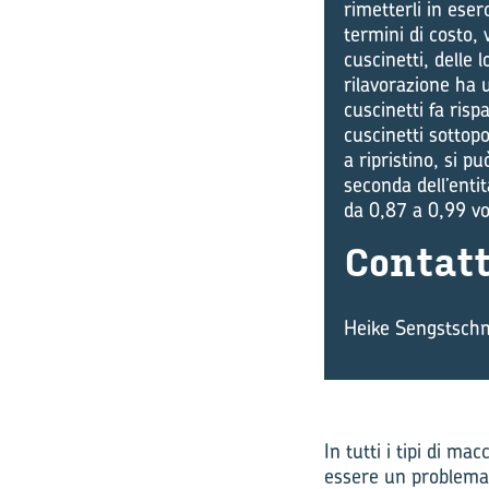
rimetterli in eser
termini di costo, 
cuscinetti, delle 
rilavorazione ha u
cuscinetti fa ris
cuscinetti sottop
a ripristino, si p
seconda dell’entit
da 0,87 a 0,99 vo
Con­tat­
Heike Sengstsch
In tutti i tipi di m
essere un problema.