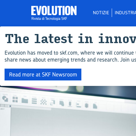
NOTIZIE
INDUSTRI
The la­te­st in in­no
Evolution has moved to skf.com, where we will continue 
share news about emerging trends and research. Join us 
Read more at SKF Newsroom