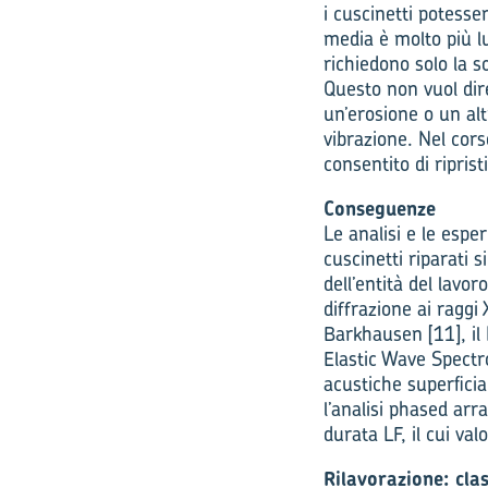
i cuscinetti potesse
media è molto più lu
richiedono solo la s
Questo non vuol dir
un’erosione o un alt
vibrazione. Nel cors
consentito di riprist
Conseguenze
Le analisi e le esp
cuscinetti riparati s
dell’entità del lavor
diffrazione ai raggi 
Barkhausen [11], il
Elastic Wave Spectr
acustiche superfici
l’analisi phased arr
durata LF, il cui va
Rilavorazione: clas