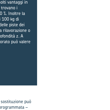
olti vantaggi in
 trovano i
0 %. Inoltre la
i 100 kg di
delle piste dei
a rilavorazione o
rofondità z. A
avorato può valere
o sostituzione può
e programmata –