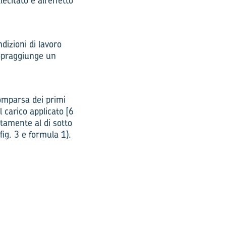
ecitato e all’effetto
dizioni di lavoro
 sopraggiunge un
omparsa dei primi
 carico applicato [6
iatamente al di sotto
(fig. 3 e formula 1).