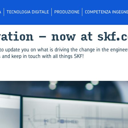
A
TECNOLOGIA DIGITALE
PRODUZIONE
COMPETENZA INGEGNE
­va­tion – now at skf.
to update you on what is driving the change in the enginee
and keep in touch with all things SKF!