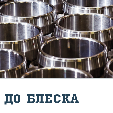
И ДО БЛЕС­КА