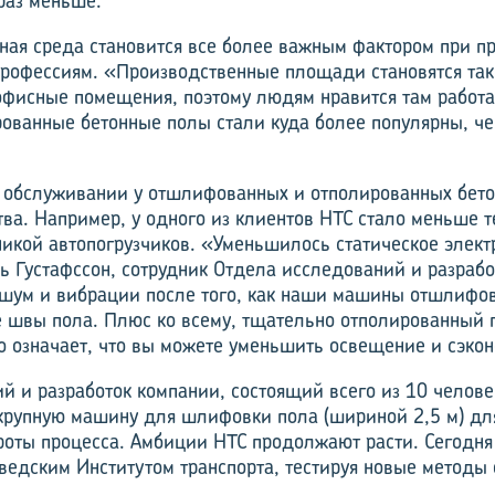
раз меньше.
ая среда становится все более важным фактором при 
рофессиям. «Производственные площади становятся та
 офисные помещения, поэтому людям нравится там работа
рованные бетонные полы стали куда более популярны, ч
 обслуживании у отшлифованных и отполированных бето
ва. Например, у одного из клиентов HTC стало меньше т
никой автопогрузчиков. «Уменьшилось статическое элект
ь Густафссон, сотрудник Отдела исследований и разрабо
шум и вибрации после того, как наши машины отшлифов
 швы пола. Плюс ко всему, тщательно отполированный 
это означает, что вы можете уменьшить освещение и сэко
й и разработок компании, состоящий всего из 10 челове
крупную машину для шлифовки пола (шириной 2,5 м) дл
оты процесса. Амбиции HTC продолжают расти. Сегодня
ведским Институтом транспорта, тестируя новые методы