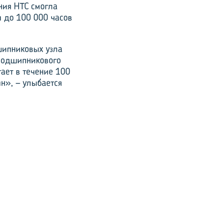
ния HTC смогла
и до 100 000 часов
шипниковых узла
 подшипникового
ает в течение 100
н», – улыбается