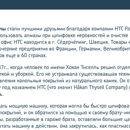
лы
стали лучшими друзьями благодаря компании HTC Flo
пользовать алмазы при шлифовке неровностей и очистке
 офис HTC находится в г. Сёдерчёпинг, Швеция. Товары
очерние предприятия во Франции, Германии, Великобри
ов еще в 60 странах.
87г., когда человек по имени Хокан Тиселль решил отдел
кой и уборкой. Его не устраивала существовавшая техн
овления напольных покрытий из натурального камня. Он 
 под названием HTC (что значит Håkan Thysell Company) 
ь.
дать мощную машину, которая могла бы быстро шлифова
окрытий, и он обратился за помощью к своему брату-и
, разработанные в гараже брата, оставляли большие ц
тать машину в действии, она закрутилась, как пластма