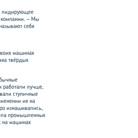
оё лидирующее
я компании. – Мы
 называют себя
 своих машинах
вка твёрдых
обычные
и работали лучше,
овали ступичные
именении их на
тро изнашивались,
дела промышленных
х на машинах