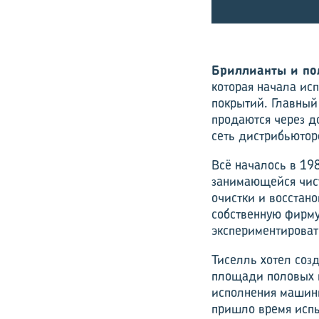
Бриллианты и по
которая начала ис
покрытий. Главный
продаются через д
сеть дистрибьютор
Всё началось в 19
занимающейся чист
очистки и восстан
собственную фирму
экспериментироват
Тиселль хотел соз
площади половых п
исполнения машины
пришло время испы