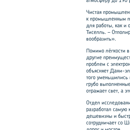
атмосферу до 190 
Чистая промышленн
к промышленным п
для работы, как и
Тиселль. – Отполи
вообразить».
Помимо лёгкости в
другие преимущест
проблем с электро
объясняет Дани-эл
того уменьшились 
грубо выполненные
отражает свет, а 
Отдел исследовани
разработал самую 
дешевизны и быстр
сотрудничает со Ш
дорог и мостов.