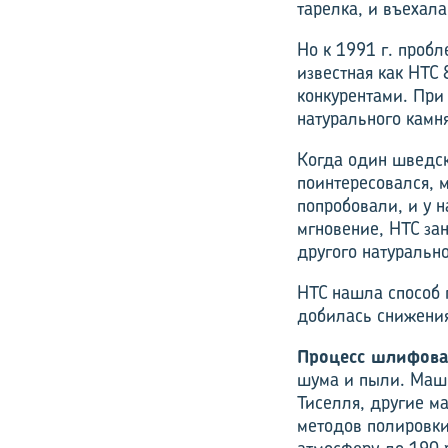
тарелка, и въехала
Но к 1991 г. проб
известная как HTC
конкурентами. При
натурального камня
Когда один шведски
поинтересовался, 
попробовали, и у н
мгновение, HTC за
другого натуральн
HTC нашла способ 
добилась снижения
Процесс шлифова
шума и пыли. Маши
Тиселля, другие м
методов полировки