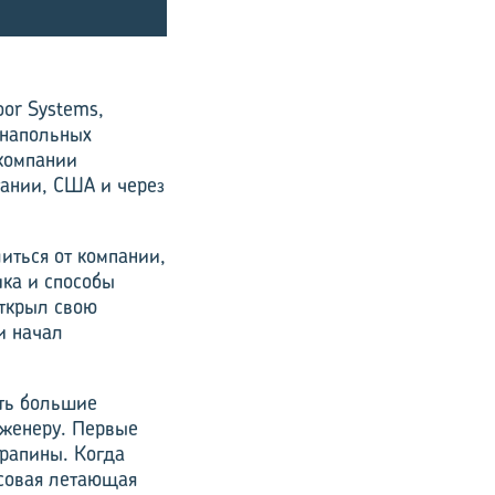
or Systems,
 напольных
 компании
тании, США и через
иться от компании,
ика и способы
открыл свою
и начал
ть большие
нженеру. Первые
арапины. Когда
ссовая летающая