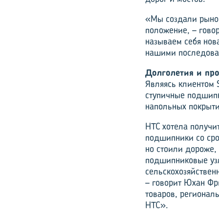
«Мы создали рынок
положение, – гово
называем себя нов
нашими последова
Долголетия и про
Являясь клиентом 
ступичные подшипн
напольных покрыти
HTC хотела получи
подшипники со сро
но стоили дороже,
подшипниковые узл
сельскохозяйствен
– говорит Юхан Фр
товаров, регионал
HTC».