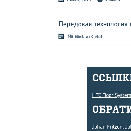
Передовая технология 
Материалы по теме
ССЫЛ­К
HTC Floor Syste
ОБ­РА­
Johan Fritzon,
Jo