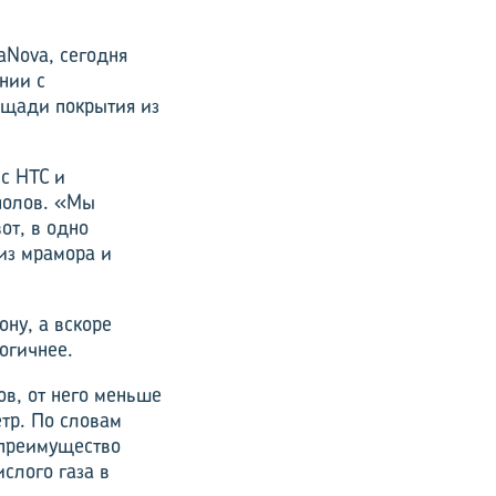
aNova, сегодня
нии с
ощади покрытия из
 с HTC и
полов. «Мы
от, в одно
из мрамора и
ну, а вскоре
огичнее.
ов, от него меньше
тр. По словам
 преимущество
слого газа в