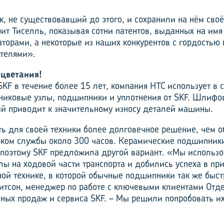
, не существовавший до этого, и сохранили на нём св
рит Тиселль, показывая сотни патентов, выданных на им
аторами, а некоторые из наших конкурентов с гордостью
телями».
цветания!
SKF в течение более 15 лет, компания HTC использует в
иковые узлы, подшипники и уплотнения от SKF. Шлифо
й приводит к значительному износу деталей машины.
ть для своей техники более долговечное решение, чем 
ком службы около 300 часов. Керамические подшипник
 поэтому SKF предложила другой вариант. «Мы использ
ы на ходовой части транспорта и добились успеха в пр
ной технике, в которой обычные подшипники так же быс
итсон, менеджер по работе с ключевыми клиентами От
ьных продаж и сервиса SKF. – Мы решили попробовать и