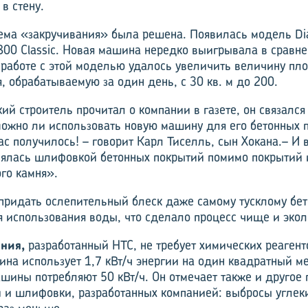
 в стену.
лема «закручивания» была решена. Появилась модель Di
 800 Classic. Новая машина нередко выигрывала в сравне
 работе с этой моделью удалось увеличить величину пл
, обрабатываемую за один день, с 30 кв. м до 200.
й строитель прочитал о компании в газете, он связался
можно ли использовать новую машину для его бетонных 
ас получилось! – говорит Карл Тиселль, сын Хокана.– И в
нялась шлифовкой бетонных покрытий помимо покрытий 
ого камня».
придать ослепительный блеск даже самому тусклому бето
 использования воды, что сделало процесс чище и экол
ния,
разработанный HTC, не требует химических реагент
на использует 1,7 кВт/ч энергии на один квадратный ме
ашины потребляют 50 кВт/ч. Он отмечает также и другое
 и шлифовки, разработанных компанией: выбросы углеки