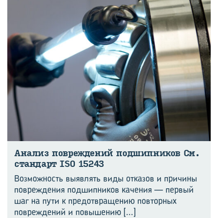
Ана­лиз по­вре­жде­ний под­шип­ни­ков См.
стан­дарт ISO 15243
Возможность выявлять виды отказов и причины
повреждения подшипников качения — первый
шаг на пути к предотвращению повторных
повреждений и повышению
[...]