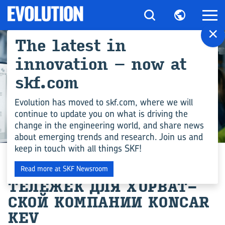
×
The latest in
innovation – now at
skf.com
Evolution has moved to skf.com, where we will
continue to update you on what is driving the
change in the engineering world, and share news
ИНЖЕНЕРНЫЕ КОМПЕТЕНЦИИ
about emerging trends and research. Join us and
keep in touch with all things SKF!
КОМ­ПО­НЕН­ТЫ ВА­ГОН­НЫХ
Read more at SKF Newsroom
ТЕ­ЛЕ­ЖЕК ДЛЯ ХОР­ВАТ­
СКОЙ КОМ­ПА­НИИ KONCAR
KEV