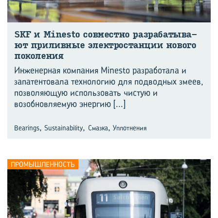
SKF и Minesto сов­мест­но раз­ра­ба­ты­ва­
ют при­лив­ные элек­тро­стан­ции но­во­го
по­ко­ле­ния
Инженерная компания Minesto разработала и
запатентовала технологию для подводных змеев,
позволяющую использовать чистую и
возобновляемую энергию
[...]
,
,
,
Bearings
Sustainability
Смазка
Уплотнения
ПРОМЫШЛЕННОСТЬ