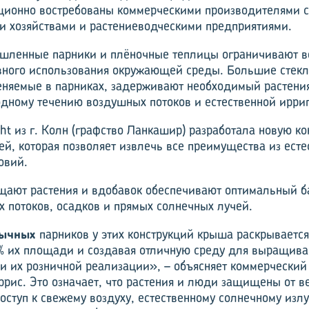
ционно востребованы коммерческими производителями 
 хозяйствами и расте­ниеводческими предприятиями.
шленные парники и плёночные теплицы ограничивают в
вного использования окружающей среды. Большие стек
еняемые в парниках, задерживают необходимый растени
одному течению воздушных потоков и естественной ирри
ht из г. Колн (графство Ланкашир) разработала новую к
й, которая позволяет извлечь все преимущества из есте
овий.
ают растения и вдобавок обеспечивают оптимальный б
х потоков, осадков и прямых солнечных лучей.
бычных
парников у этих конструкций крыша раскрывается
% их площади и создавая отличную среду для выращива
 и их розничной реализации», – объясняет коммерческий
ррис. Это означает, что растения и люди защищены от в
доступ к свежему воздуху, естественному солнечному изл