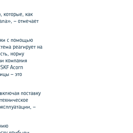
, которые, как
ала», – отмечает
ски с помощью
тема реагирует на
сть, норму
ши компания
 SKF Acorn
лицы – это
включая поставку
техническое
эксплуатации, –
ению
сту прибыли.