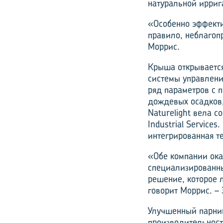
натуральной ирриг
«Особенно эффекти
правило, неблагоп
Моррис.
Крыша открывается
системы управлени
ряд параметров с 
дождевых осадков,
Naturelight вела с
Industrial Service
интегрированная т
«Обе компании ока
специализированны
решение, которое л
говорит Моррис. –
Улучшенный парни
производительност