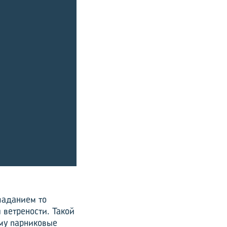
ладанием то
 ветрености. Такой
ому парниковые