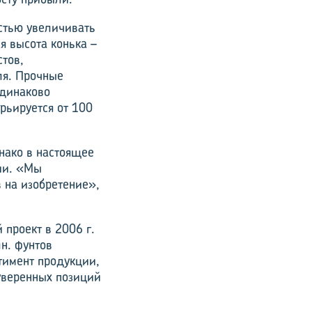
стью увеличивать
я высота конька –
стов,
ля. Прочные
одинаково
рьируется от 100
днако в настоящее
ии. «Мы
 на изобретение»,
 проект в 2006 г.
н. фунтов
тимент продукции,
уверенных позиций