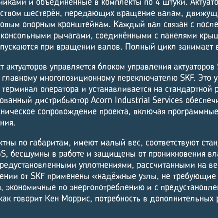
иками и объединённые в комплекты по 4 штуки. Актуато
дством шестерён, передающих вращение валам, движущ
овым опорным кронштейнам. Каждый вал связан с посл
 консольными рычагами, соединёнными с панелями кры
пускаются при вращении валов. Полный цикл занимает в
 актуаторов управляется блоком управления актуаторов 
главному многопозиционному переключателю SKF. Это у
к терминал оператора и устанавливается на стандартной 
ованный дистрибьютор Acorn Industrial Services обеспе
ническое сопровождение проекта, включая программные
ния.
ктны по габаритам, имеют малый вес, соответствуют ста
6S, бесшумны в работе и защищены от проникновения вл
предустановленными уплотнениями, рассчитанными на ве
шении от SKF применены «надёжные узлы, не требующие
, экономичные по энергопотреблению и с предустановл
как говорит Кен Моррис, потребность в дополнительных 