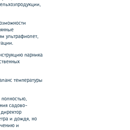
сельхозпродукции,
озможности
лянные
ям ультрафиолет,
гации.
онструкцию парника
ственных
аланс температуры
 полностью,
ния садово-
 директор
етра и дождя, но
учению и