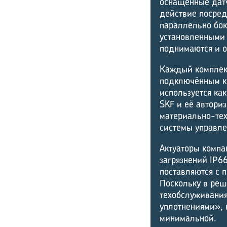
оснащённые датч
действие посре
параллельно бок
установленными
поднимаются и о
Каждый комплект
подключённым к 
используется ка
SKF и её авториз
материально-тех
системы управле
Актуаторы компа
загрязнений IP6
поставляются с 
Поскольку в ре
техобслуживания
уплотнениями», 
минимальной.