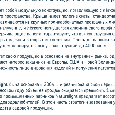
ет собой модульную конструкцию, позволяющую с лёгко
о пространства. Крыша имеет пологие скаты, стандартна
отавливаются из крупных поликарбонатных прозрачных ли
злучение, и лёгкого негнущегося алюминиевого профи
рживающие панели, гарантируют, что вся конструкция 
крытом, так и в открытом состоянии. Площадь парника ва
дущем планируется выпуск конструкций до 4000 кв. м.
зует свою продукцию в основном на внутреннем рынке, о
ляют интерес заказчики из Европы, США и Новой Зеланд
можность лицензирования изделий и получения патентов
ight
была основана в 2004 г. и реализовала свой первый
совом году объем ее продаж ожидается превысить 1 мл
о промышленных парников Naturelight предлагает ассор
адоводовлюбителей. В этом часть стратегии завоевания 
одства садовой продукции.