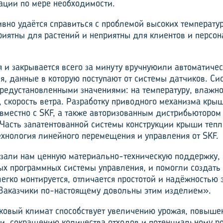
ации по мере необходимости.
вно удаётся справиться с проблемой высоких температур
риятны для растений и неприятны для клиентов и персон
 и закрывается всего за минуту вручнуюили автоматиче
я, данные в которую поступают от системы датчиков. Сис
предустановленными значениями: на температуру, влажно
 скорость ветра. Разработку приводного механизма кры
овместно с SKF, а также авторизованным дистрибьютором
s. Часть запатентованной системы конструкции крыши теп
ехнология линейного перемещения и управления от SKF.
зали нам ценную материально-техническую поддержку, 
х программных системы управления, и помогли создать 
егко монтируется, отличается простотой и надёжностью 
 Заказчики по-настоящему довольны этим изделием».
ковый климат способствует увеличению урожая, повыш
и, сокращению количества отходов и потенциальному ро