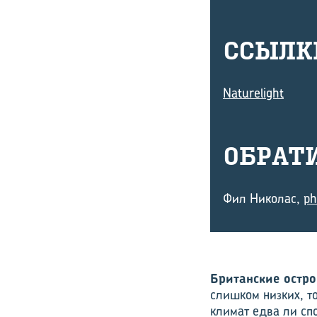
ССЫЛ­К
Naturelight
ОБ­РА­
Фил Николас,
ph
Британские остро
слишком низких, т
климат едва ли сп