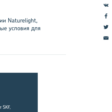
и Naturelight,
ые условия для
т SKF,