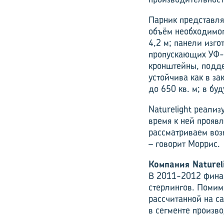
Парник представля
объём необходимог
4,2 м; панели изг
пропускающих УФ-и
кронштейны, подде
устойчива как в за
до 650 кв. м; в бу
Naturelight реали
время к ней прояв
рассматриваем воз
– говорит Моррис.
Компания Naturel
В 2011-2012 финан
стерлингов. Помим
рассчитанной на с
в сегменте произв