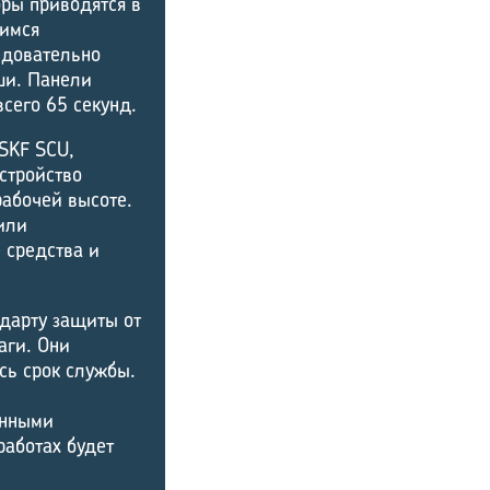
ры приводятся в
имся
едовательно
ши. Панели
сего 65 секунд.
SKF SCU,
стройство
рабочей высоте.
чили
 средства и
ндарту защиты от
аги. Они
сь срок службы.
енными
работах будет