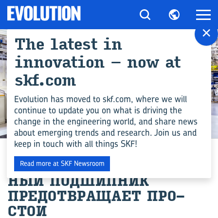
×
The latest in
innovation – now at
skf.com
Evolution has moved to skf.com, where we will
continue to update you on what is driving the
change in the engineering world, and share news
ПРОИЗВОДСТВО
about emerging trends and research. Join us and
keep in touch with all things SKF!
ПРА­ВИЛЬ­НО ПО­ДО­БРАН­
Read more at SKF Newsroom
НЫЙ ПОД­ШИП­НИК
ПРЕДОТ­ВРА­ЩА­ЕТ ПРО­
СТОИ