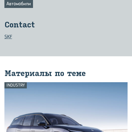
Автомобили
Contact
SKF
Ма­те­ри­а­лы по теме
INDUSTRY