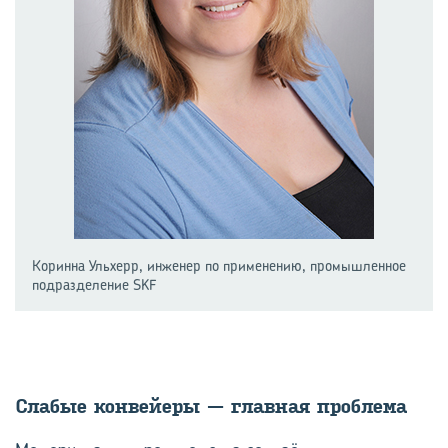
Коринна Ульхерр, инженер по применению, промышленное
подразделение SKF
Сла­бые кон­вей­е­ры — глав­ная про­бле­ма