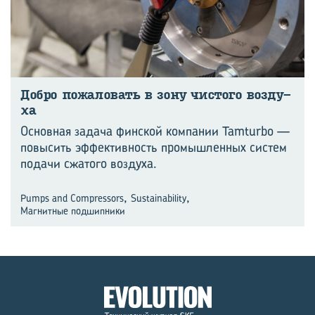
Добро по­жа­ло­вать в зону чи­сто­го воз­ду­
ха
Основная задача финской компании Tamturbo —
повысить эффективность промышленных систем
подачи сжатого воздуха.
,
,
Pumps and Compressors
Sustainability
Магнитные подшипники