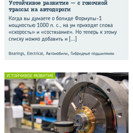
Устой­чи­вое раз­ви­тие — с го⁠ноч­ной
трас­сы на ав­то­до­ро­ги
Когда вы думаете о болиде Формулы-1
мощностью 1000 л. с., на ум приходят слова
«скорость» и «состязание». Но теперь к этому
списку можно добавить и
[...]
,
,
,
Bearings
Electrical
Автомобили
Гибридные подшипники
УСТОЙЧИВОЕ РАЗВИТИЕ