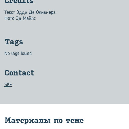
Credits
Текст Эдди Де Оливиера
Фото Эд Майлс
Tags
No tags found
Contact
SKF
Ма­те­ри­а­лы по теме