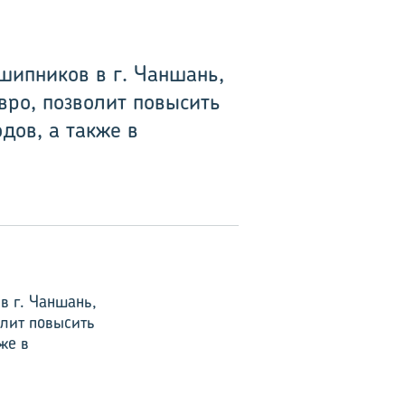
шипников в г. Чаншань,
вро, позволит повысить
дов, а также в
в г. Чаншань,
олит повысить
же в