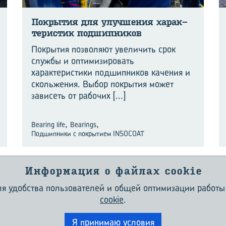
По­кры­тия для улуч­ше­ния ха­рак­
те­ри­стик под­шип­ни­ков
Покрытия позволяют увеличить срок
службы и оптимизировать
характеристики подшипников качения и
скольжения. Выбор покрытия может
зависеть от рабочих
[...]
,
,
Bearing life
Bearings
Подшипники с покрытием INSOCOAT
Информация о файлах сookie
для удобства пользователей и общей оптимизации работы
О ЖУРНАЛЕ EVOLUTION
КОНТАКТЫ
УСЛОВИЯ И ПОЛОЖЕНИЯ
сookie
.
ПОЛИТИКА КОНФИДЕНЦИАЛЬНОСТИ
ФАЙЛЫ COOKIE
Я принимаю условия