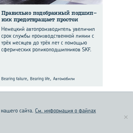
Пра­виль­но по­до­бран­ный под­шип­
ник предот­вра­ща­ет про­стои
Немецкий автопроизводитель увеличил
срок службы производственной линии с
трёх месяцев до трёх лет с помощью
сферических роликоподшипников SKF.
,
,
Bearing failure
Bearing life
Автомобили
 нашего сайта.
См. информация о файлах