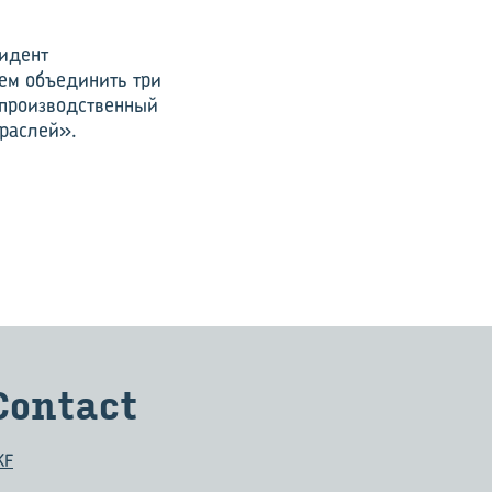
зидент
ем объединить три
 производственный
траслей».
Contact
KF