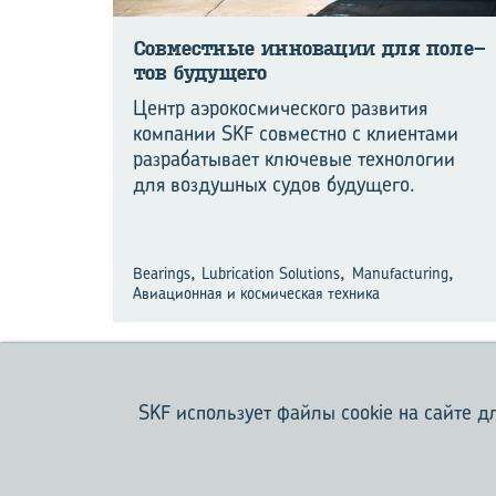
Сов­мест­ные ин­но­ва­ции для по­ле­
тов бу­ду­ще­го
Центр аэрокосмического развития
компании SKF совместно с клиентами
разрабатывает ключевые технологии
для воздушных судов будущего.
,
,
,
Bearings
Lubrication Solutions
Manufacturing
Авиационная и космическая техника
SKF использует файлы cookie на сайте 