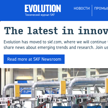
НОВОСТИ
ПРОМЫ
The latest in inno
Evolution has moved to skf.com, where we will continue 
share news about emerging trends and research. Join us 
Read more at SKF Newsroom