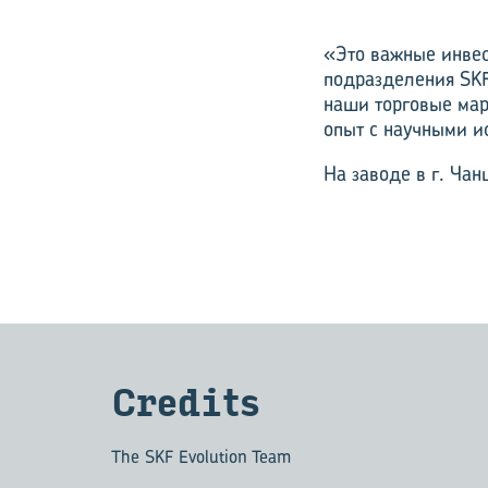
«Это важные инвес
подразделения SKF
наши торговые мар
опыт с научными и
На заводе в г. Чан
Credits
The SKF Evolution Team