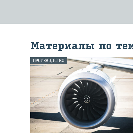
Ма­те­ри­а­лы по те
ПРОИЗВОДСТВО