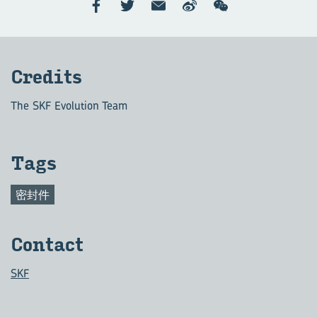
Cred­its
The SKF Evolution Team
Tags
密封件
Con­tact
SKF