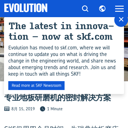
×
The latest in in­nov­a­
tion – now at skf.com
Evolution has moved to skf.com, where we will
continue to update you on what is driving the
change in the engineering world, and share news
about emerging trends and research. Join us and
keep in touch with all things SKF!
行业
Read more at SKF Newsroom
专业地板研磨机的密封解决方案
8月 15, 2019
1 Minute