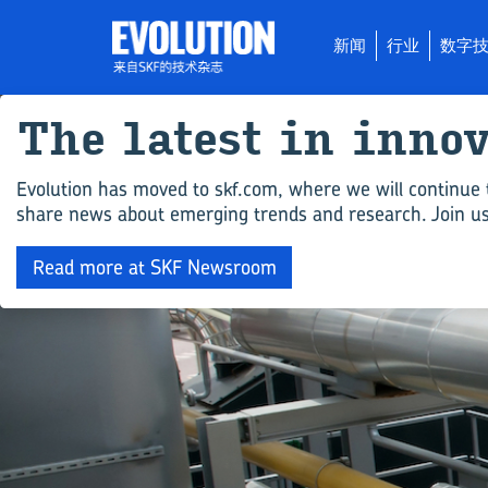
新闻
行业
数字
The latest in in­nov
Evolution has moved to skf.com, where we will continue 
share news about emerging trends and research. Join us 
Read more at SKF Newsroom