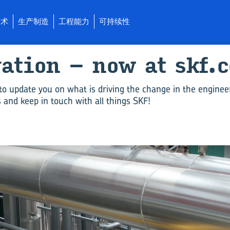
技术
生产制造
工程能力
可持续性
­a­tion – now at skf.
to update you on what is driving the change in the enginee
and keep in touch with all things SKF!