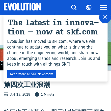
×
The latest in in­nov­a­
tion – now at skf.com
Evolution has moved to skf.com, where we will
continue to update you on what is driving the
change in the engineering world, and share news
about emerging trends and research. Join us and
keep in touch with all things SKF!
数字技术
Read more at SKF Newsroom
第四次工业浪潮
3月 13, 2018
1 Minute