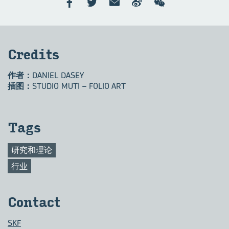
Cred­its
作者：
DANIEL DASEY
插图：
STUDIO MUTI – FOLIO ART
Tags
研究和理论
行业
Con­tact
SKF