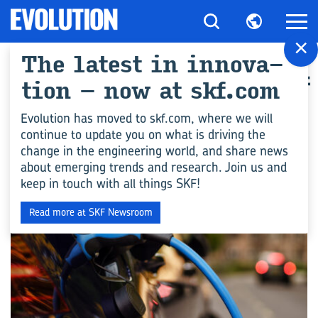
×
The latest in in­nov­a­
All art­icles for "其他产
tion – now at skf.com
品"
Evolution has moved to skf.com, where we will
continue to update you on what is driving the
change in the engineering world, and share news
工程能力
about emerging trends and research. Join us and
keep in touch with all things SKF!
Read more at SKF Newsroom