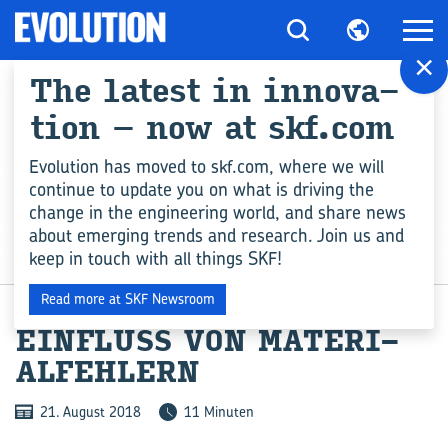
×
The la­test in in­no­va­
ti­on – now at skf.com
Evolution has moved to skf.com, where we will
continue to update you on what is driving the
change in the engineering world, and share news
about emerging trends and research. Join us and
keep in touch with all things SKF!
INGENIEURSWISSEN
Read more at SKF Newsroom
EIN­FLUSS VON MA­TE­RI­
AL­FEH­LERN
21. August 2018
11 Minuten