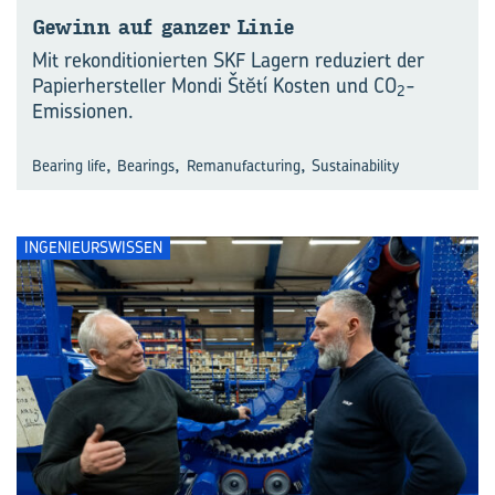
Ge­winn auf gan­zer Linie
Mit rekonditionierten SKF Lagern reduziert der
Papierhersteller Mondi Štĕtí Kosten und CO
-
2
Emissionen.
,
,
,
Bearing life
Bearings
Remanufacturing
Sustainability
INGENIEURSWISSEN