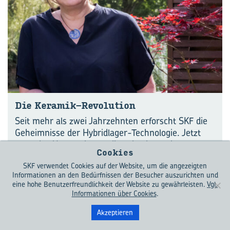
Die Keramik-​Revolution
Seit mehr als zwei Jahrzehnten erforscht SKF die
Geheimnisse der Hybridlager-Technologie. Jetzt
kann das Unternehmen diese hochentwickelte
Cookies
Lösung
[...]
SKF verwendet Cookies auf der Website, um die angezeigten
Informationen an den Bedürfnissen der Besucher auszurichten und
,
,
,
Bearings
Engineering
Hybridlager
Quality
eine hohe Benutzerfreundlichkeit der Website zu gewährleisten.
Vgl.
Informationen über Cookies
.
Akzeptieren