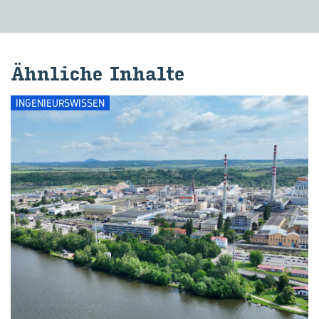
Ähn­li­che In­hal­te
INGENIEURSWISSEN