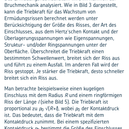
Bruchmechanik analysiert. Wie in Bild 3 dargestellt,
kann die Triebkraft für das Wachstum von
Ermüdungsrissen berechnet werden unter
Berücksichtigung der Größe des Risses, der Art des
Einschlusses, aus dem Hertz‘schen Kontakt und der
Überlagerungsspannungen wie Eigenspannungen,
Struktur- und/oder Ringspannungen unter der
Oberfläche. Überschreitet die Triebkraft einen
bestimmten Schwellenwert, breitet sich der Riss aus
und führt zu einem Ausfall. Im anderen Fall wird der
Riss gestoppt. Je stärker die Triebkraft, desto schneller
breitet sich ein Riss aus.
Man betrachte beispielsweise einen kugeligen
Einschluss mit dem Radius
R
und einem ringförmigen
Riss der Länge
l
(siehe Bild 5). Die Triebkraft ist
proportional zu
p
√(
R+l
), wobei
p
der Kontaktdruck
0
0
ist. Das bedeutet, dass die Triebkraft mit dem
Kontaktdruck zunimmt. Bei einem spezifizierten
Kontaktdruck
p
bestimmt die Größe des Einschlusses