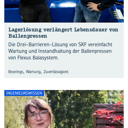
La­ger­lö­sung ver­län­gert Le­bens­dau­er von
Bal­len­pres­sen
Die Drei-Barrieren-Lösung von SKF vereinfacht
Wartung und Instandhaltung der Ballenpressen
von Flexus Balasystem.
,
,
Bearings
Wartung
Zuverlässigkeit
INGENIEURSWISSEN