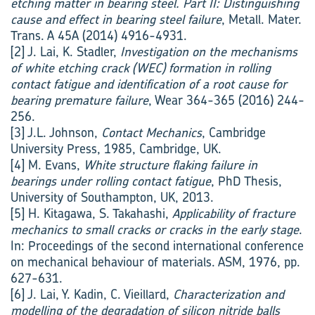
etching matter in bearing steel. Part II: Distinguishing
cause and effect in bearing steel failure
, Metall. Mater.
Trans. A 45A (2014) 4916-4931.
[2] J. Lai, K. Stadler,
Investigation on the mechanisms
of white etching crack (WEC) formation in rolling
contact fatigue and identification of a root cause for
bearing premature failure
, Wear 364-365 (2016) 244-
256.
[3] J.L. Johnson,
Contact Mechanics
, Cambridge
University Press, 1985, Cambridge, UK.
[4] M. Evans,
White structure flaking failure in
bearings under rolling contact fatigue
, PhD Thesis,
University of Southampton, UK, 2013.
[5] H. Kitagawa, S. Takahashi,
Applicability of fracture
mechanics to small cracks or cracks in the early stage
.
In: Proceedings of the second international conference
on mechanical behaviour of materials. ASM, 1976, pp.
627-631.
[6] J. Lai, Y. Kadin, C. Vieillard,
Characterization and
modelling of the degradation of silicon nitride balls