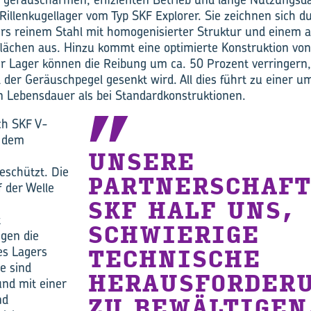
 Rillenkugellager vom Typ SKF Explorer. Sie zeichnen sich d
rs reinem Stahl mit homogenisierter Struktur und einem 
tflächen aus. Hinzu kommt eine optimierte Konstruktion vo
er Lager können die Reibung um ca. 50 Prozent verringern,
der Geräuschpegel gesenkt wird. All dies führt zu einer u
n Lebensdauer als bei Standardkonstruktionen.
ch SKF V-
r dem
UNSERE
eschützt. Die
PARTNERSCHAFT
 der Welle
SKF HALF UNS,
t
SCHWIERIGE
gen die
es Lagers
TECHNISCHE
ie sind
HERAUSFORDER
und mit einer
nd
ZU BEWÄLTIGEN