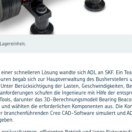
Lagereinheit.
 einer schnelleren Lösung wandte sich ADL an SKF. Ein Te
ren begab sich zur Hauptverwaltung des Busherstellers u
 Unter Berücksichtigung der Lasten, Geschwindigkeiten, B
nforderungen schufen die Ingenieure mit Hilfe der entsp
n Tools, darunter das 3D-Berechnungsmodell Bearing Beaco
 und wählten die erforderlichen Komponenten aus. Die Ko
er branchenführenden Creo CAD-Software simuliert und A
geben.
 geräuscharmen, effizienten Betrieb und lange Nutzungsd