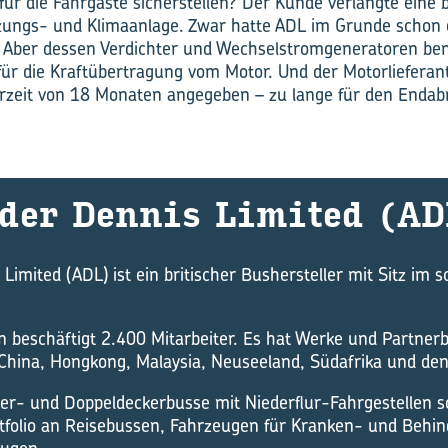
ür die Fahrgäste sicherstellen? Der Kunde verlangte eine 
izungs- und Klimaanlage. Zwar hatte ADL im Grunde schon 
. Aber dessen Verdichter und Wechselstromgeneratoren ben
ür die Kraftübertragung vom Motor. Und der Motorlieferant
ferzeit von 18 Monaten angegeben – zu lange für den Enda
­der Den­nis Li­mi­ted (A
Limited (ADL) ist ein britischer Bushersteller mit Sitz im s
beschäftigt 2.400 Mitarbeiter. Es hat Werke und Partnerb
China, Hongkong, Malaysia, Neuseeland, Südafrika und de
er- und Doppeldeckerbusse mit Niederflur-Fahrgestellen s
folio an Reisebussen, Fahrzeugen für Kranken- und Behin