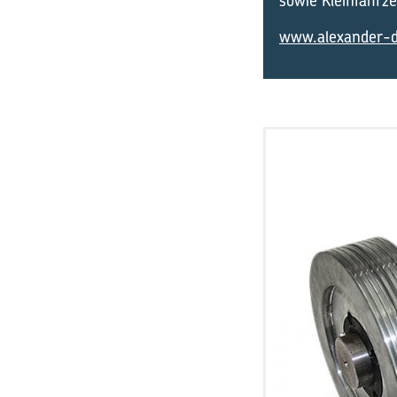
sowie Kleinfahrz
www.alexander-