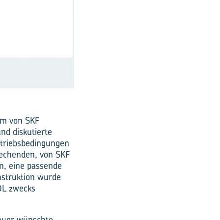
am von SKF
nd diskutierte
etriebsbedingungen
rechenden, von SKF
n, eine passende
nstruktion wurde
DL zwecks
auer wünschte,