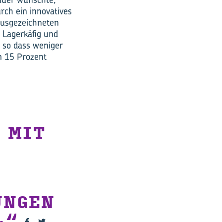
urch ein innovatives
ausgezeichneten
n Lagerkäfig und
 so dass weniger
m 15 Prozent
 MIT
UNGEN
.