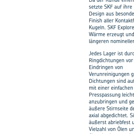
setzte SKF auf ihre
Design aus besonde
Finish aller Kontak
Kugeln. SKF Explor
Wärme erzeugt und 
längeren nominelle
Jedes Lager ist dur
Ringdichtungen vo
Eindringen von
Verunreinigungen g
Dichtungen sind auf
mit einer einfachen
Presspassung leich
anzubringen und ge
äußere Stirnseite d
axial abgedichtet. S
äußerst abriebfest 
Vielzahl von Ölen u