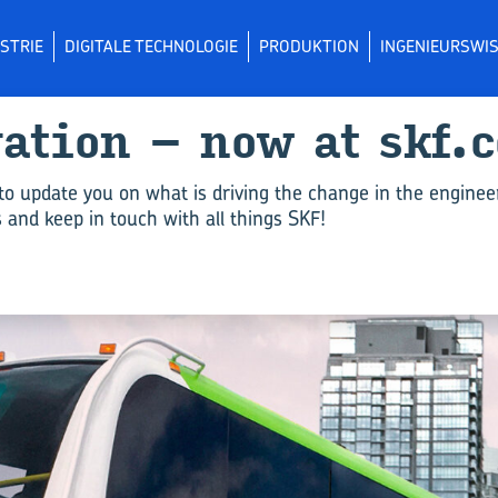
STRIE
DIGITALE TECHNOLOGIE
PRODUKTION
INGENIEURSWI
va­ti­on – now at skf.
to update you on what is driving the change in the enginee
and keep in touch with all things SKF!