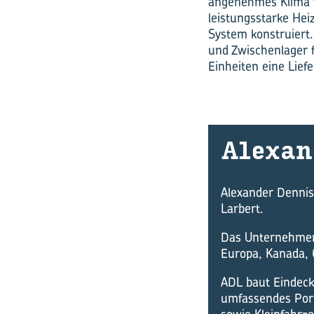
angenehmes Klima f
leistungsstarke He
System konstruiert
und Zwischenlager f
Einheiten eine Lie
Alex­an
Alexander Dennis 
Larbert.
Das Unternehmen 
Europa, Kanada, 
ADL baut Eindeck
umfassendes Port