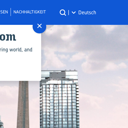
SSEN
NACHHALTIGKEIT
|
Deutsch
×
com
ring world, and