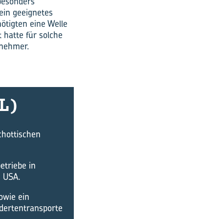
besonders
ein geeignetes
ötigten eine Welle
 hatte für solche
bnehmer.
DL)
chottischen
etriebe in
n USA.
owie ein
dertentransporte