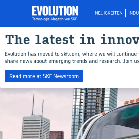
NEUIGKEITEN
INDU
The la­test in in­no­
Evolution has moved to skf.com, where we will continue 
share news about emerging trends and research. Join us 
Read more at SKF Newsroom