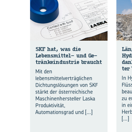
SKF hat, was die
Län­
Lebensmittel-​ und Ge­
Hy­d
trän­ke­indus­trie braucht
dank
ter 
Mit den
In H
lebensmittelverträglichen
Flüs
Dichtungslösungen von SKF
beau
stärkt der österreichische
zu e
Maschinenhersteller Laska
in e
Produktivität,
Her
Automationsgrad und
[...]
[...]