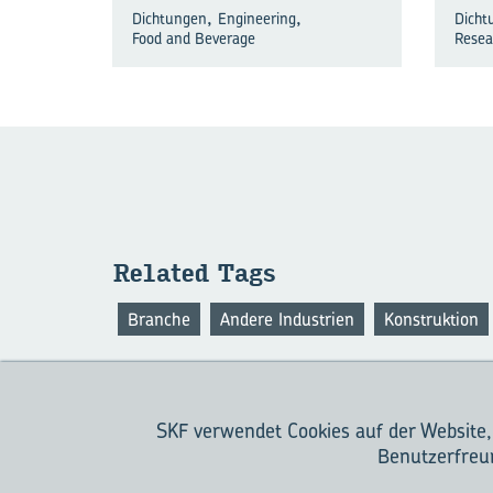
,
,
Dichtungen
Engineering
Dicht
Food and Beverage
Resea
Re­la­ted Tags
Branche
Andere Industrien
Konstruktion
SKF verwendet Cookies auf der Website
WAS IST 
Benutzerfreun