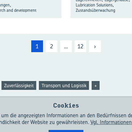
,
,
ungen
Lubrication Solutions
rch and development
Zustandsüberwachung
1
2
…
12
›
Zuverlässigkeit
Transport und Logistik
+
Cookies
, um die angezeigten Informationen an den Bedürfnissen d
EVOLUTION?
KONTAKT
NUTZUNGSBEDINGUNGEN
DATENSCHUTZRIC
dlichkeit der Website zu gewährleisten.
Vgl. Informationen
COOKIES