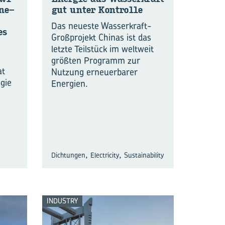
­ne­
gut unter Kon­trol­le
Das neueste Wasserkraft-
es
Großprojekt Chinas ist das
letzte Teilstück im weltweit
größten Programm zur
at
Nutzung erneuerbarer
ogie
Energien.
,
,
Dichtungen
Electricity
Sustainability
INDUSTRY