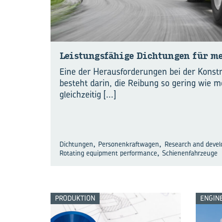
Leis­tungs­fä­hi­ge Dich­tun­gen für m
Eine der Herausforderungen bei der Konst
besteht darin, die Reibung so gering wie m
gleichzeitig
[...]
,
,
Dichtungen
Personenkraftwagen
Research and deve
,
Rotating equipment performance
Schienenfahrzeuge
PRODUKTION
ENGIN