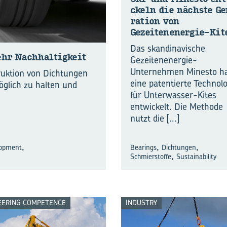
ckeln die nächs­te Ge
ra­ti­on von
Gezeitenenergie-​Kit
Das skandinavische
ehr Nach­hal­tig­keit
Gezeitenenergie-
Unternehmen Minesto h
ruktion von Dichtungen
eine patentierte Technol
öglich zu halten und
für Unterwasser-Kites
entwickelt. Die Methode
nutzt die
[...]
,
,
,
lopment
Bearings
Dichtungen
,
Schmierstoffe
Sustainability
EERING COMPETENCE
INDUSTRY