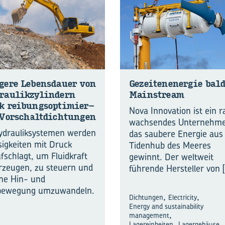
ge­re Le­bens­dau­er von
Ge­zei­ten­en­er­gie bald
rau­lik­zy­lin­dern
Main­stream
 rei­bungs­op­ti­mier­
Nova Innovation ist ein r
Vor­schalt­dich­tun­gen
wachsendes Unternehme
ydrauliksystemen werden
das saubere Energie au
sigkeiten mit Druck
Tidenhub des Meeres
fschlagt, um Fluidkraft
gewinnt. Der weltweit
rzeugen, zu steuern und
führende Hersteller von
[
ine Hin- und
bewegung umzuwandeln.
,
,
Dichtungen
Electricity
Energy and sustainability
,
management
,
,
Lagereinheiten
Lagergehäuse