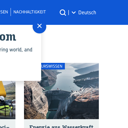
SSEN
NACHHALTIGKEIT
|
Deutsch
×
com
ring world, and
INGENIEURSWISSEN
­wi­
En­er­gie aus Was­ser­kraft