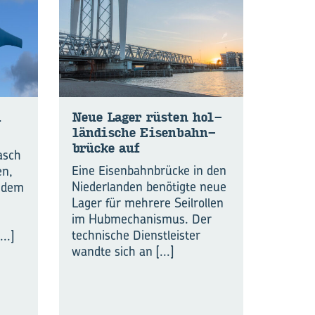
Neue Lager rüs­ten hol­
län­di­sche Ei­sen­bahn­
brü­cke auf
asch
Eine Eisenbahnbrücke in den
n,
Niederlanden benötigte neue
s dem
Lager für mehrere Seilrollen
im Hubmechanismus. Der
technische Dienstleister
...]
wandte sich an
[...]