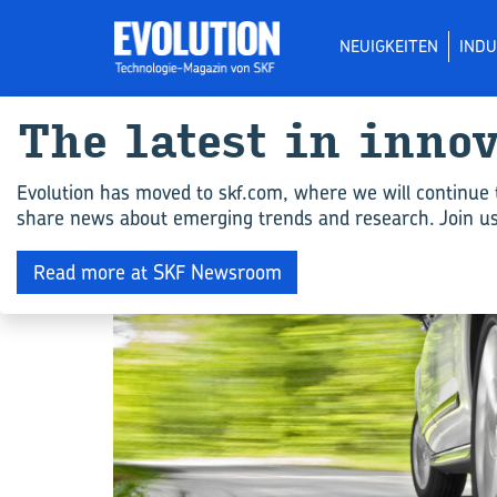
NEUIGKEITEN
INDU
The la­test in in­no­
All ar­ticles for "
Evolution has moved to skf.com, where we will continue 
share news about emerging trends and research. Join us 
INGENIEURSWISSEN
Read more at SKF Newsroom