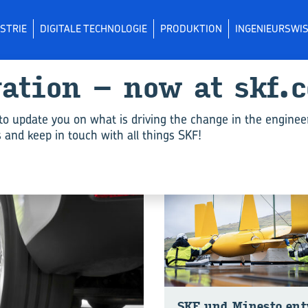
STRIE
DIGITALE TECHNOLOGIE
PRODUKTION
INGENIEURSWI
va­ti­on – now at skf.
Dich­tun­gen"
to update you on what is driving the change in the enginee
and keep in touch with all things SKF!
NACHHALTIGKEIT
SKF und Mi­nes­to ent