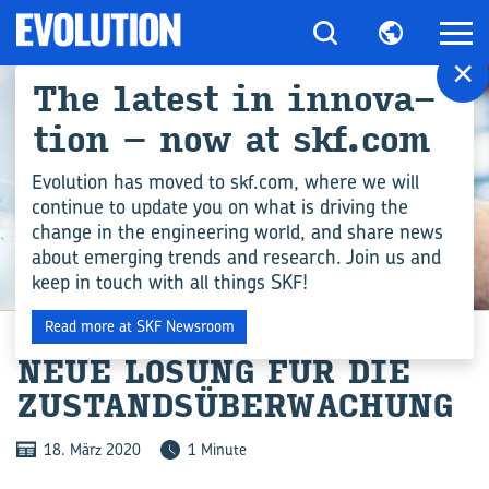
×
The la­test in in­no­va­
ti­on – now at skf.com
Evolution has moved to skf.com, where we will
continue to update you on what is driving the
change in the engineering world, and share news
about emerging trends and research. Join us and
keep in touch with all things SKF!
NEWS
Read more at SKF Newsroom
NEUE LÖ­SUNG FÜR DIE
ZU­STANDS­ÜBER­WA­CHUNG
18. März 2020
1 Minute