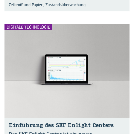
,
Zellstoff und Papier
Zustandsüberwachung
DIGITALE TECHNOLOGIE
Ein­füh­rung des SKF En­light Cen­ters