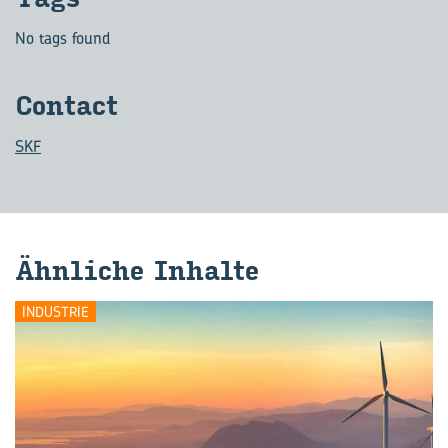
No tags found
Con­tact
SKF
Ähn­li­che In­hal­te
INDUSTRIE