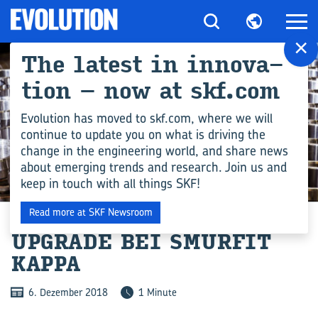
×
The la­test in in­no­va­
ti­on – now at skf.com
Evolution has moved to skf.com, where we will
continue to update you on what is driving the
change in the engineering world, and share news
about emerging trends and research. Join us and
keep in touch with all things SKF!
PRODUKTION
Read more at SKF Newsroom
UP­GRADE BEI SMUR­FIT
KAPPA
6. Dezember 2018
1 Minute