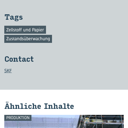
Tags
Zellstoff und Papier
Zustandsüberwachung
Con­tact
SKF
Ähn­li­che In­hal­te
PRODUKTION