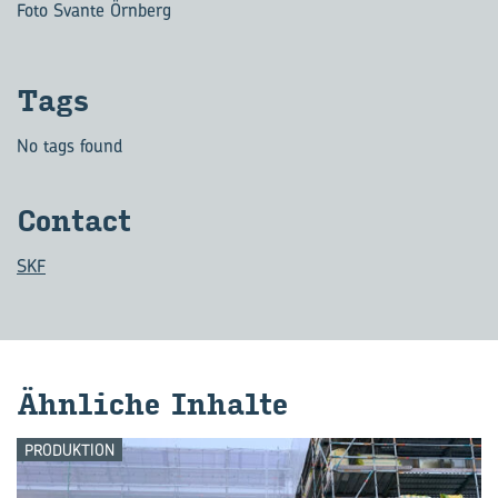
Foto Svante Örnberg
Tags
No tags found
Con­tact
SKF
Ähn­li­che In­hal­te
PRODUKTION