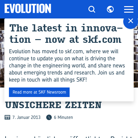
×
The la­test in in­no­va­
ti­on – now at skf.com
Evolution has moved to skf.com, where we will
continue to update you on what is driving the
change in the engineering world, and share news
about emerging trends and research. Join us and
keep in touch with all things SKF!
PRODUKTION
Read more at SKF Newsroom
UN­SI­CHE­RE ZEI­TEN
7. Januar 2013
6 Minuten