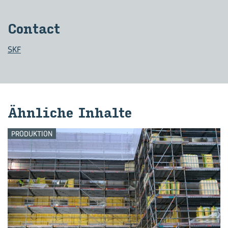
Con­tact
SKF
Ähn­li­che In­hal­te
PRODUKTION