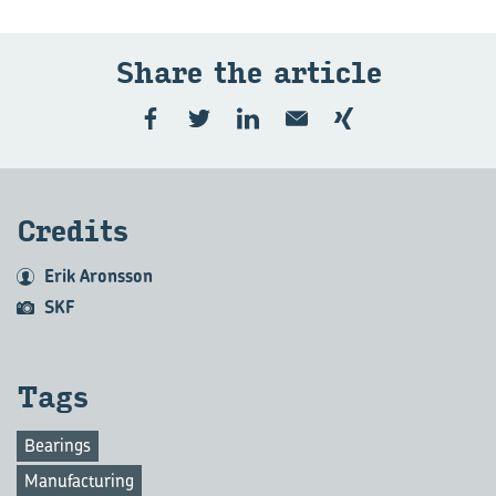
Share the ar­ticle
Cre­dits
Erik Aronsson
SKF
Tags
Bearings
Manufacturing