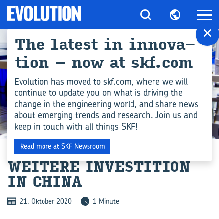
×
The la­test in in­no­va­
ti­on – now at skf.com
Evolution has moved to skf.com, where we will
continue to update you on what is driving the
change in the engineering world, and share news
about emerging trends and research. Join us and
keep in touch with all things SKF!
MANUFACTURING
Read more at SKF Newsroom
WEI­TE­RE IN­VES­TI­TI­ON
IN CHINA
21. Oktober 2020
1 Minute