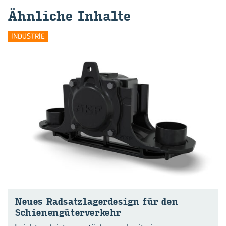
Ähn­li­che In­hal­te
INDUSTRIE
Neues Rad­satz­la­ger­de­sign für den
Schie­nen­gü­ter­ver­kehr