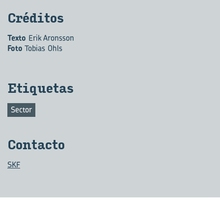
Cré­di­tos
Texto
Erik Aronsson
Foto
Tobias Ohls
Eti­que­tas
Sector
Con­tac­to
SKF