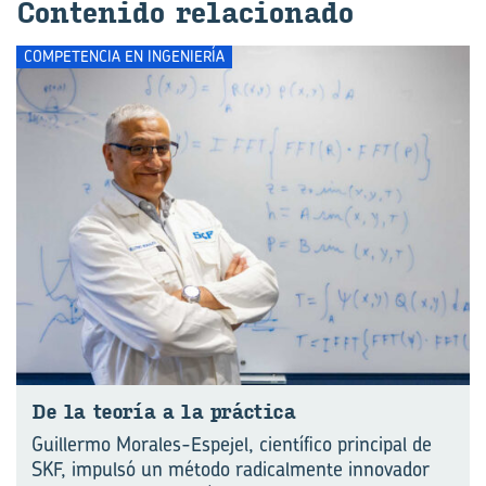
Con­te­ni­do re­la­cio­na­do
COMPETENCIA EN INGENIERÍA
De la teo­ría a la prác­ti­ca
Guillermo Morales-Espejel, científico principal de
SKF, impulsó un método radicalmente innovador