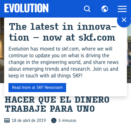
×
The la­test in in­no­va­
tion – now at skf.com
Evolution has moved to skf.com, where we will
continue to update you on what is driving the
change in the engineering world, and share news
about emerging trends and research. Join us and
keep in touch with all things SKF!
COMPETENCIA EN INGENIERÍA
Read more at SKF Newsroom
HACER QUE EL DI­NE­RO
TRA­BA­JE PARA UNO
18 de abril de 2019
5 minutos