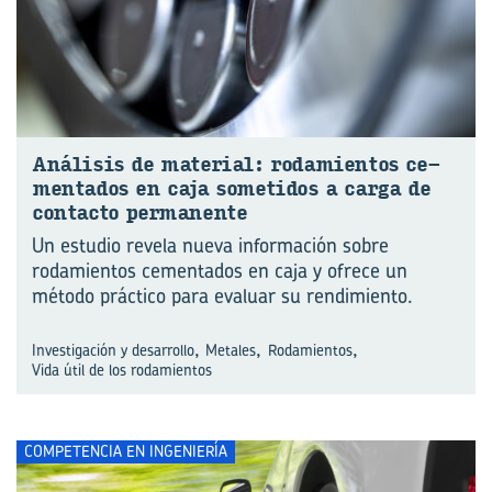
Aná­li­sis de ma­te­rial: ro­da­mien­tos ce­
men­ta­dos en caja so­me­ti­dos a carga de
con­tac­to per­ma­nen­te
Un estudio revela nueva información sobre
rodamientos cementados en caja y ofrece un
método práctico para evaluar su rendimiento.
,
,
,
Investigación y desarrollo
Metales
Rodamientos
Vida útil de los rodamientos
COMPETENCIA EN INGENIERÍA