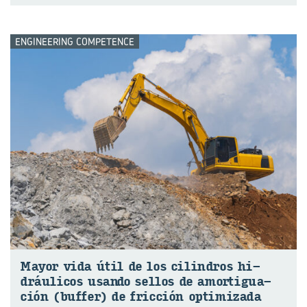
ENGINEERING COMPETENCE
Mayor vida útil de los ci­lin­dros hi­
dráu­li­cos usan⁠⁠do se­llos de amor⁠ti­gua­
ción (buf­fer) de fric­ción op­ti­mi­za­da