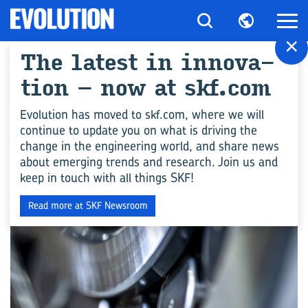
×
The la­test in in­no­va­
All ar­ti­cles for "In­
tion – now at skf.com
ves­ti­ga­ción y de­sa­rro­
Evolution has moved to skf.com, where we will
continue to update you on what is driving the
llo"
change in the engineering world, and share news
about emerging trends and research. Join us and
keep in touch with all things SKF!
COMPETENCIA EN INGENIERÍA
Read more at SKF Newsroom