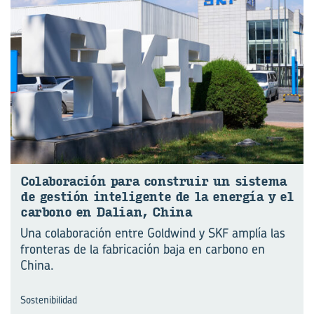
Co­la­bo­ra­ción para cons­truir un sis­te­ma
de ges­tión in­te­li­gen­te de la ener­gía y el
car­bono en Da­lian, China
Una colaboración entre Goldwind y SKF amplía las
fronteras de la fabricación baja en carbono en
China.
Sostenibilidad