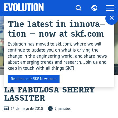
×
The la­test in in­no­va­
tion – now at skf.com
Evolution has moved to skf.com, where we will
continue to update you on what is driving the
change in the engineering world, and share news
about emerging trends and research. Join us and
keep in touch with all things SKF!
INDUSTRIA
Read more at SKF Newsroom
LA FA­BU­LO­SA SHERRY
LAS­SI­TER
14 de mayo de 2018
7 minutos