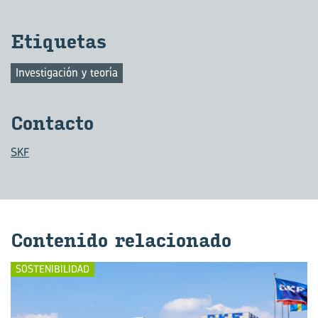
Eti­que­tas
Investigación y teoría
Con­tac­to
SKF
Con­te­ni­do re­la­cio­na­do
SOSTENIBILIDAD