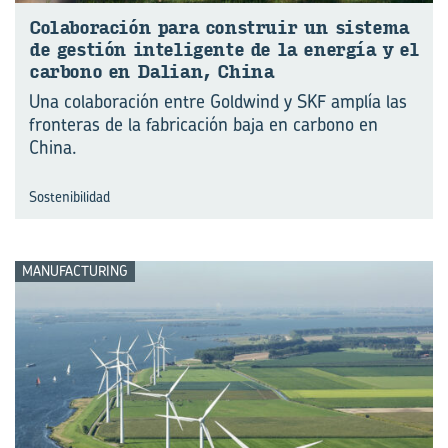
Co­la­bo­ra­ción para cons­truir un sis­te­ma
de ges­tión in­te­li­gen­te de la ener­gía y el
car­bono en Da­lian, China
Una colaboración entre Goldwind y SKF amplía las
fronteras de la fabricación baja en carbono en
China.
Sostenibilidad
MANUFACTURING