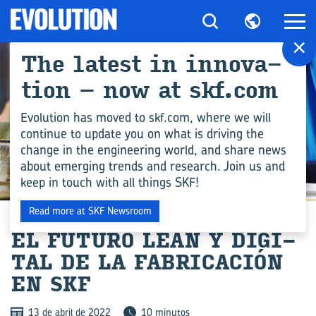
×
The la­test in in­no­va­
tion – now at skf.com
Evolution has moved to skf.com, where we will
continue to update you on what is driving the
change in the engineering world, and share news
about emerging trends and research. Join us and
keep in touch with all things SKF!
FABRICACIÓN
Read more at SKF Newsroom
EL FU­TU­RO LEAN Y DI­GI­
TAL DE LA FA­BRI­CA­CIÓN
EN SKF
13 de abril de 2022
10 minutos