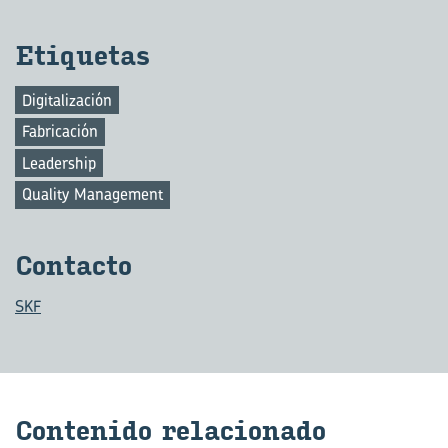
Eti­que­tas
Digitalización
Fabricación
Leadership
Quality Management
Con­tac­to
SKF
Con­te­ni­do re­la­cio­na­do