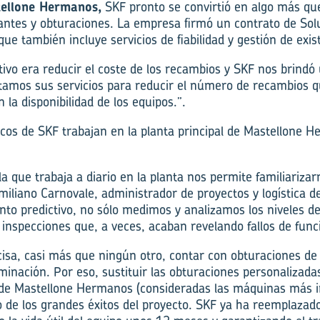
tellone Hermanos,
SKF pronto se convirtió en algo más qu
antes y obturaciones. La empresa firmó un contrato de Sol
e también incluye servicios de fiabilidad y gestión de exis
jetivo era reducir el coste de los recambios y SKF nos brindó
tamos sus servicios para reducir el número de recambios 
n la disponibilidad de los equipos.”.
cos de SKF trabajan en la planta principal de Mastellone 
la que trabaja a diario en la planta nos permite familiariza
Emiliano Carnovale, administrador de proyectos y logística d
to predictivo, no sólo medimos y analizamos los niveles de
inspecciones que, a veces, acaban revelando fallos de fun
cisa, casi más que ningún otro, contar con obturaciones de 
minación. Por eso, sustituir las obturaciones personalizada
e Mastellone Hermanos (consideradas las máquinas más i
 de los grandes éxitos del proyecto. SKF ya ha reemplazad