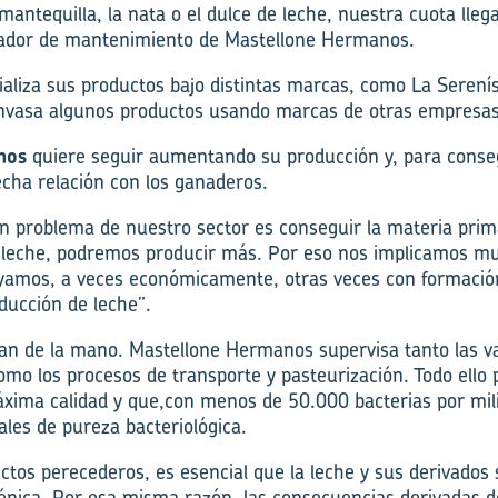
antequilla, la nata o el dulce de leche, nuestra cuota lleg
icador de mantenimiento de Mastellone Hermanos.
liza sus productos bajo distintas marcas, como La Serení
nvasa algunos productos usando marcas de otras empresas
nos
quiere seguir aumentando su producción y, para conseg
cha relación con los ganaderos.
an problema de nuestro sector es conseguir la materia prim
leche, podremos producir más. Por eso nos implicamos mu
yamos, a veces económicamente, otras veces con formaci
ducción de leche”.
van de la mano. Mastellone Hermanos supervisa tanto las v
omo los procesos de transporte y pasteurización. Todo ello 
áxima calidad y que,con menos de 50.000 bacterias por mili
les de pureza bacteriológica.
uctos perecederos, es esencial que la leche y sus derivados
énica. Por esa misma razón, las consecuencias derivadas de