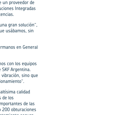
e un proveedor de
uciones Integradas
tencias.
 una gran solución”,
que usábamos, sin
Hermanos en General
rnos con los equipos
e SKF Argentina.
 vibración, sino que
cionamiento”.
altísima calidad
s de los
mportantes de las
o 200 obturaciones