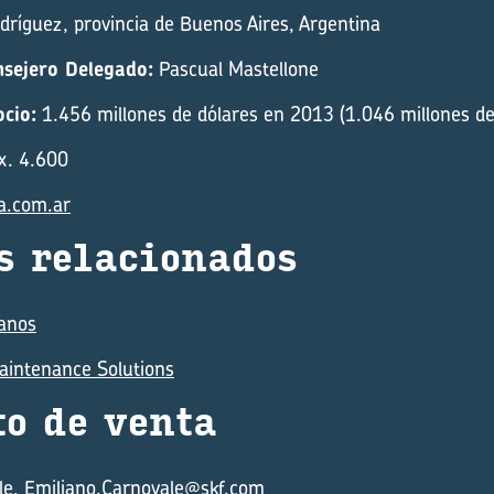
ríguez, provincia de Buenos Aires, Argentina
nsejero Delegado:
Pascual Mastellone
cio:
1.456 millones de dólares en 2013 (1.046 millones de
x. 4.600
a.com.ar
s re­la­cio­na­dos
anos
aintenance Solutions
­to de venta
le,
Emiliano.Carnovale@skf.com