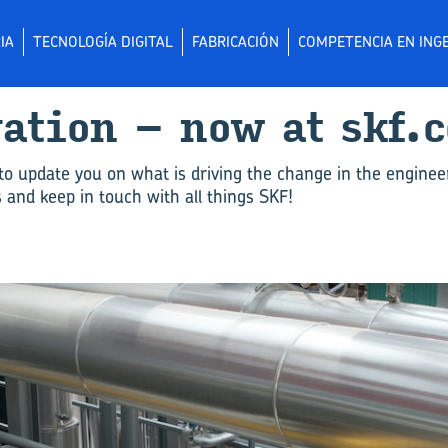
IA
TECNOLOGÍA DIGITAL
FABRICACIÓN
COMPETENCIA EN INGE
­va­tion – now at skf.
to update you on what is driving the change in the enginee
and keep in touch with all things SKF!