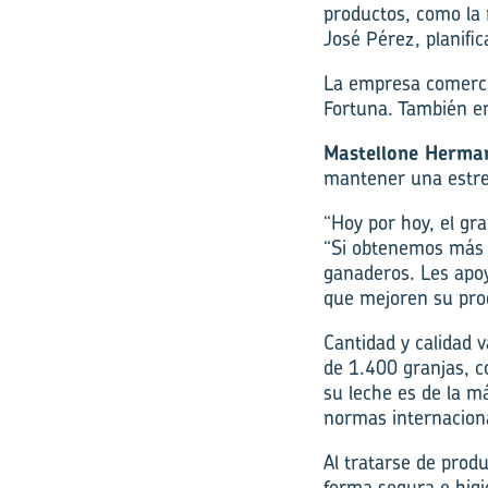
productos, como la m
José Pérez, planif
La empresa comercia
Fortuna. También e
Mastellone Herma
mantener una estre
“Hoy por hoy, el gr
“Si obtenemos más 
ganaderos. Les apo
que mejoren su pro
Cantidad y calidad 
de 1.400 granjas, c
su leche es de la m
normas internaciona
Al tratarse de prod
forma segura e higi