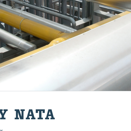
 Y NATA
os