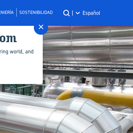
NIERÍA
SOSTENIBILIDAD
|
Español
×
com
ring world, and