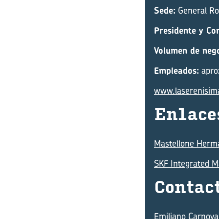
Sede:
General Rod
Presidente y Co
Volumen de nego
Empleados:
apro
www.laserenisim
En­la­ce
Mastellone Herm
SKF Integrated M
Con­tac
Emiliano Carnova