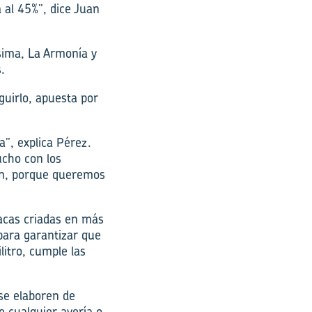
a al 45%”, dice Juan
sima, La Armonía y
.
uirlo, apuesta por
a”, explica Pérez.
cho con los
ón, porque queremos
acas criadas en más
para garantizar que
litro, cumple las
 se elaboren de
 cualquier avería o