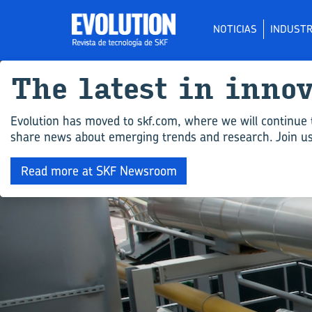
NOTICIAS
INDUSTR
The la­test in in­no
Evolution has moved to skf.com, where we will continue 
share news about emerging trends and research. Join us 
Read more at SKF Newsroom