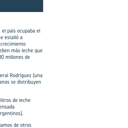
 el país ocupaba el
e estalló a
l crecimiento
eben más leche que
00 millones de
eral Rodríguez (una
anos se distribuyen
itros de leche
densada
rgentinos).
blamos de otros