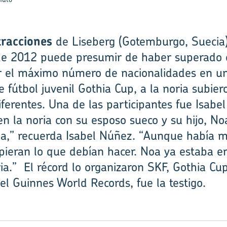
tracciones
de Liseberg (Gotemburgo, Suecia)
de 2012 puede presumir de haber superado c
ir el máximo número de nacionalidades en u
 fútbol juvenil Gothia Cup, a la noria subie
ferentes. Una de las participantes fue Isab
n la noria con su esposo sueco y su hijo, N
ia,” recuerda Isabel Núñez. “Aunque había m
upieran lo que debían hacer. Noa ya estaba e
ia.” El récord lo organizaron SKF, Gothia Cu
l Guinnes World Records, fue la testigo.