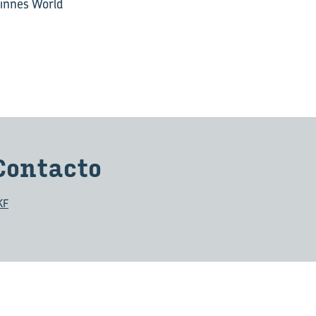
uinnes World
Con­tac­to
KF