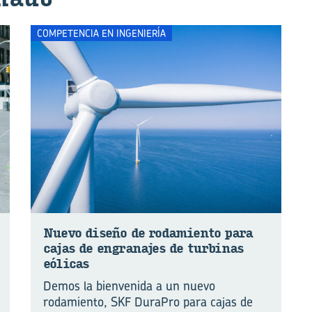
COMPETENCIA EN INGENIERÍA
Nuevo di­se­ño de ro­da­mien­to para
cajas de en­gra­na­jes de tur­bi­nas
eó­li­cas
Demos la bienvenida a un nuevo
rodamiento, SKF DuraPro para cajas de