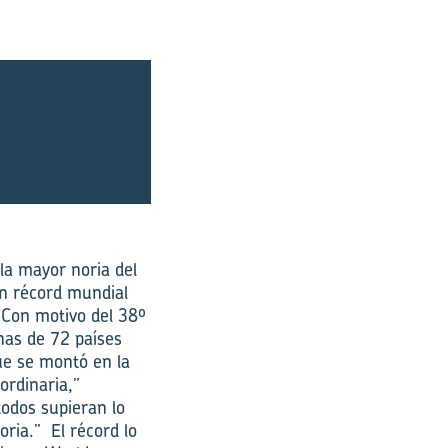
la mayor noria del
n récord mundial
 Con motivo del 38º
nas de 72 países
ue se montó en la
ordinaria,”
odos supieran lo
ria.” El récord lo