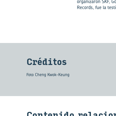
organizaron SKF, Go
Records, fue la test
Cré­di­tos
Foto Cheng Kwok-Keung
Con­te­ni­do re­la­cio­