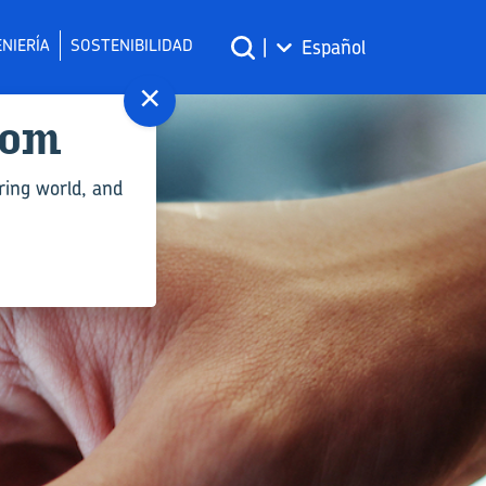
NIERÍA
SOSTENIBILIDAD
|
Español
×
com
ring world, and