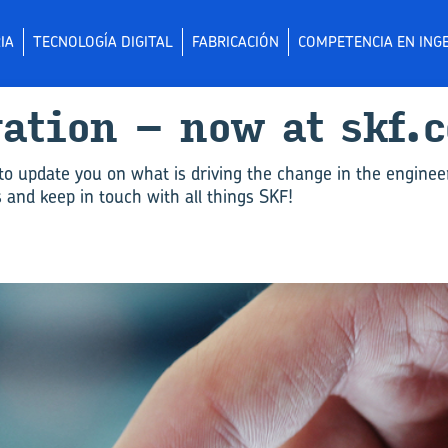
IA
TECNOLOGÍA DIGITAL
FABRICACIÓN
COMPETENCIA EN INGE
­va­tion – now at skf.
to update you on what is driving the change in the enginee
and keep in touch with all things SKF!