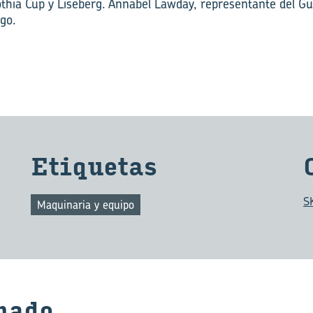
thia Cup y Liseberg. Annabel Lawday, representante del G
igo.
Eti­que­tas
S
Maquinaria y equipo
na­do