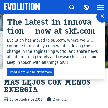
×
The la­test in in­no­va­
tion – now at skf.com
Evolution has moved to skf.com, where we will
continue to update you on what is driving the
change in the engineering world, and share news
about emerging trends and research. Join us and
keep in touch with all things SKF!
COMPETENCIA EN INGENIERÍA
Read more at SKF Newsroom
MÁS LEJOS CON MENOS
ENER­GÍA
10 de octubre de 2011
2 minutos