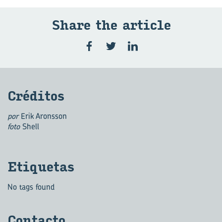
Share the ar­ti­cle
Cré­di­tos
por
Erik Aronsson
foto
Shell
Eti­que­tas
No tags found
Con­tac­to