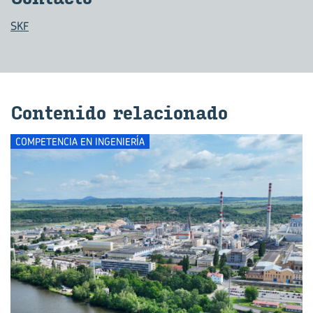
SKF
Con­te­ni­do re­la­cio­na­do
COMPETENCIA EN INGENIERÍA