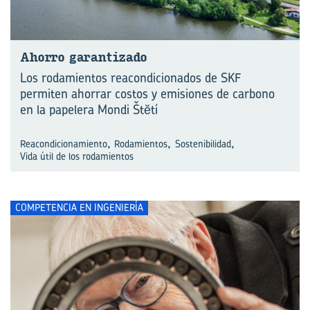
Aho­rro ga­ran­ti­za­do
Los rodamientos reacondicionados de SKF
permiten ahorrar costos y emisiones de carbono
en la papelera Mondi Štĕtí
,
,
,
Reacondicionamiento
Rodamientos
Sostenibilidad
Vida útil de los rodamientos
COMPETENCIA EN INGENIERÍA