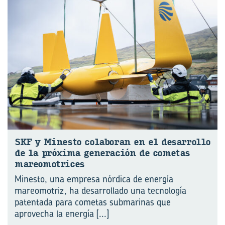
SKF y Mi­nes­to co­la­bo­ran en el de­sa­rro­llo
de la pró­xi­ma ge­ne­ra­ción de co­me­tas
ma­reo­mo­tri­ces
Minesto, una empresa nórdica de energía
mareomotriz, ha desarrollado una tecnología
pa⁠tentada para cometas submarinas que
aprovecha la energía
[...]