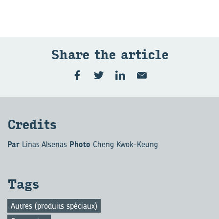
Share the ar­ticle
Cre­dits
Par
Linas Alsenas
Photo
Cheng Kwok-Keung
Tags
Autres (produits spéciaux)