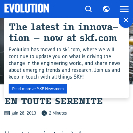
×
The la­test in in­no­va­
tion – now at skf.com
Evolution has moved to skf.com, where we will
continue to update you on what is driving the
change in the engineering world, and share news
about emerging trends and research. Join us and
keep in touch with all things SKF!
INDUSTRIE
Read more at SKF Newsroom
EN TOUTE SÉ­RÉ­NI­TÉ
juin 28, 2013
2 Minutes