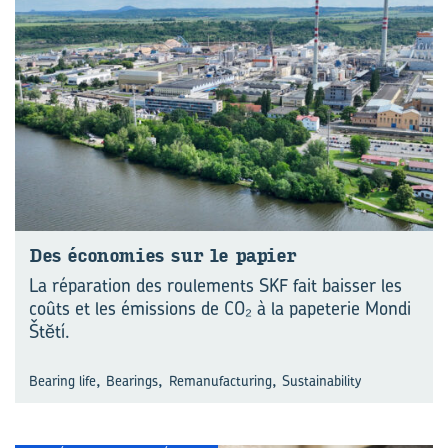
Des éco­no­mies sur le pa­pier
La réparation des roulements SKF fait baisser les
coûts et les émissions de CO₂ à la papeterie Mondi
Štĕtí.
,
,
,
Bearing life
Bearings
Remanufacturing
Sustainability