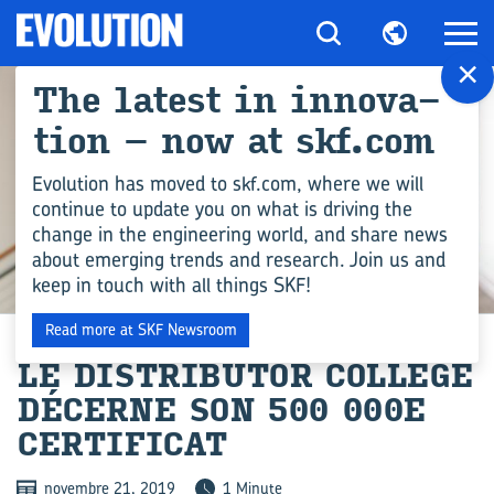
×
The la­test in in­no­va­
tion – now at skf.com
Evolution has moved to skf.com, where we will
continue to update you on what is driving the
change in the engineering world, and share news
about emerging trends and research. Join us and
keep in touch with all things SKF!
ACTUALITÉ
Read more at SKF Newsroom
LE DIS­TRI­BU­TOR COL­LEGE
DÉ­CERNE SON 500 000E
CER­TI­FI­CAT
novembre 21, 2019
1 Minute