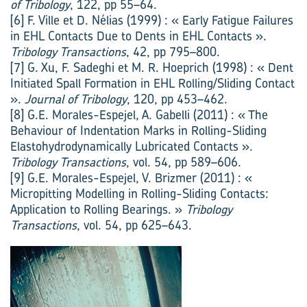
of Tribology
, 122, pp 55–64.
[6] F. Ville et D. Nélias (1999) : « Early Fatigue Failures
in EHL Contacts Due to Dents in EHL Contacts ».
Tribology Transactions
, 42, pp 795–800.
[7] G. Xu, F. Sadeghi et M. R. Hoeprich (1998) : « Dent
Initiated Spall Formation in EHL Rolling/Sliding Contact
».
Journal of Tribology
, 120, pp 453–462.
[8] G.E. Morales-Espejel, A. Gabelli (2011) : « The
Behaviour of Indentation Marks in Rolling-Sliding
Elastohydrodynamically Lubricated Contacts ».
Tribology Transactions
, vol. 54, pp 589–606.
[9] G.E. Morales-Espejel, V. Brizmer (2011) : «
Micropitting Modelling in Rolling-Sliding Contacts:
Application to Rolling Bearings. »
Tribology
Transactions
, vol. 54, pp 625–643.