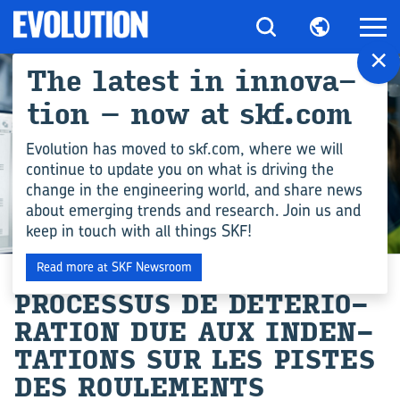
×
The la­test in in­no­va­
tion – now at skf.com
Evolution has moved to skf.com, where we will
continue to update you on what is driving the
change in the engineering world, and share news
about emerging trends and research. Join us and
keep in touch with all things SKF!
COMPÉTENCES EN INGÉNIERIE
Read more at SKF Newsroom
PRO­CES­SUS DE DÉ­TÉ­RIO­
RA­TION DUE AUX IN­DEN­
TA­TIONS SUR LES PISTES
DES ROU­LE­MENTS