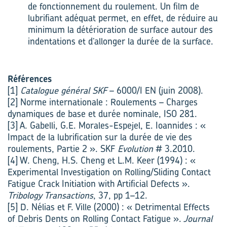
de fonctionnement du roulement. Un film de
lubrifiant adéquat permet, en effet, de réduire au
minimum la détérioration de surface autour des
indentations et d’allonger la durée de la surface.
Références
[1]
Catalogue général SKF
– 6000/I EN (juin 2008).
[2] Norme internationale : Roulements – Charges
dynamiques de base et durée nominale, ISO 281.
[3] A. Gabelli, G.E. Morales-Espejel, E. Ioannides : «
Impact de la lubrification sur la durée de vie des
roulements, Partie 2 ». SKF
Evolution
# 3.2010.
[4] W. Cheng, H.S. Cheng et L.M. Keer (1994) : «
Experimental Investigation on Rolling/Sliding Contact
Fatigue Crack Initiation with Artificial Defects ».
Tribology Transactions
, 37, pp 1–12.
[5] D. Nélias et F. Ville (2000) : « Detrimental Effects
of Debris Dents on Rolling Contact Fatigue ».
Journal