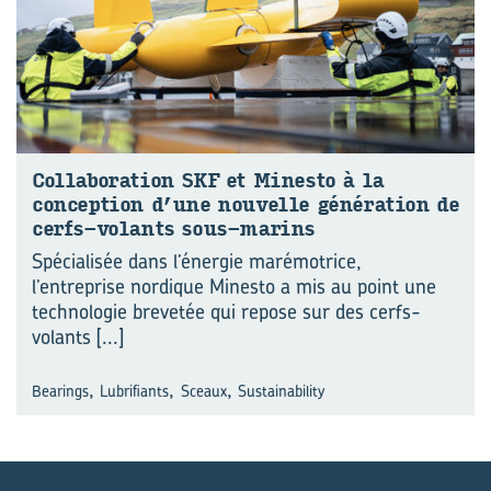
Col­la­bo­ra­tion SKF et Mi­nes­to à la
concep­tion d’une nou­velle gé­né­ra­tion de
cerfs-​volants sous-​marins
Spécialisée dans l’énergie marémotrice,
l’entreprise nordique Minesto a mis au point une
technologie brevetée qui repose sur des cerfs-
volants
[...]
,
,
,
Bearings
Lubrifiants
Sceaux
Sustainability