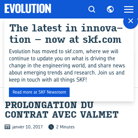
×
The la­test in in­no­va­
tion – now at skf.com
Evolution has moved to skf.com, where we will
continue to update you on what is driving the
change in the engineering world, and share news
about emerging trends and research. Join us and
keep in touch with all things SKF!
INDUSTRIE
Read more at SKF Newsroom
PRO­LON­GA­TION DU
CONTRAT AVEC VAL­MET
janvier 10, 2017
2 Minutes