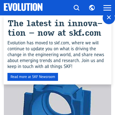
×
The la­test in in­no­va­
All ar­ticles for
tion – now at skf.com
"Ensembles-​
Evolution has moved to skf.com, where we will
continue to update you on what is driving the
roulements pour mo­
change in the engineering world, and share news
about emerging trends and research. Join us and
teur de trac­tion"
keep in touch with all things SKF!
Read more at SKF Newsroom
COMPÉTENCES EN INGÉNIERIE