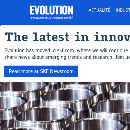
ACTUALITÉ
INDUST
The la­test in in­no
Evolution has moved to skf.com, where we will continue 
share news about emerging trends and research. Join us 
Read more at SKF Newsroom