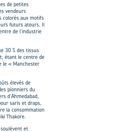
es de petites
Les vendeurs
is colorés aux motifs
rs futurs atours. Il
entre de l’industrie
ue 30 % des tissus
t, étant le centre de
me le « Manchester
oûts élevés de
 des pionniers du
eers d’Ahmedabad,
our saris et draps,
ire la consommation
iki Thakore.
 soulèvent et