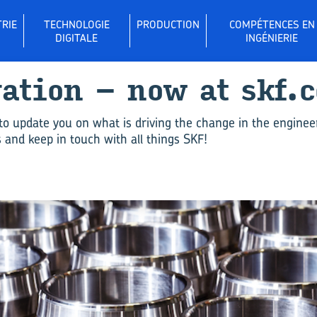
RIE
TECHNOLOGIE
PRODUCTION
COMPÉTENCES EN
DIGITALE
INGÉNIERIE
­va­tion – now at skf.
to update you on what is driving the change in the enginee
and keep in touch with all things SKF!