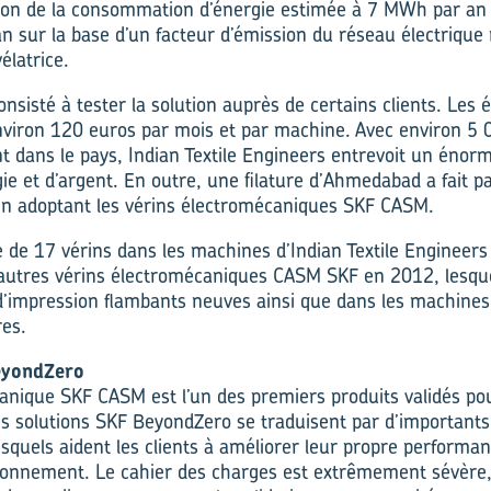
ion de la consommation d’énergie estimée à 7 MWh par an (
n sur la base d’un facteur d’émission du réseau électrique
élatrice.
onsisté à tester la solution auprès de certains clients. Les
environ 120 euros par mois et par machine. Avec environ 5
t dans le pays, Indian Textile Engineers entrevoit un énorm
ie et d’argent. En outre, une filature d’Ahmedabad a fait pa
n adoptant les vérins électromécaniques SKF CASM.
ie de 17 vérins dans les machines d’Indian Textile Engineers 
tres vérins électromécaniques CASM SKF en 2012, lesquel
’impression flambants neuves ainsi que dans les machines 
res.
eyondZero
anique SKF CASM est l’un des premiers produits validés pour
es solutions SKF BeyondZero se traduisent par d’importants 
squels aident les clients à améliorer leur propre performa
ironnement. Le cahier des charges est extrêmement sévère, 