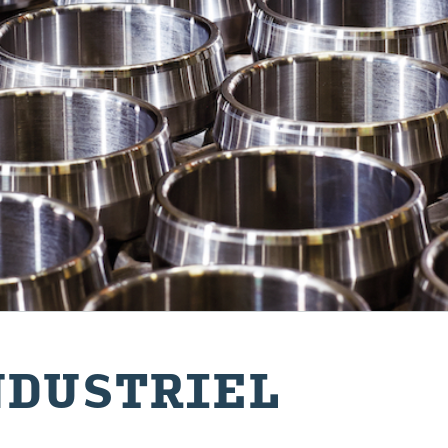
­DUS­TRIEL