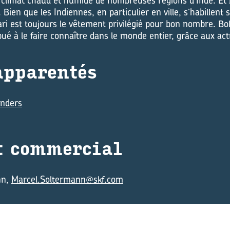
 climat chaud et humide de nombreuses régions d’Inde. Et b
Bien que les Indiennes, en particulier en ville, s’habillent 
 sari est toujours le vêtement privilégié pour bon nombre. Bo
ué à le faire connaître dans le monde entier, grâce aux actr
p­pa­ren­tés
inders
 com­mer­cial
nn,
Marcel.Soltermann@skf.com