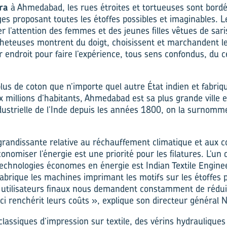
ra
à Ahmedabad, les rues étroites et tortueuses sont bordé
ges proposant toutes les étoffes possibles et imaginables. 
rer l’attention des femmes et des jeunes filles vêtues de sar
heteuses montrent du doigt, choisissent et marchandent leu
r endroit pour faire l’expérience, tous sens confondus, du c
lus de coton que n’importe quel autre État indien et fabriq
x millions d’habitants, Ahmedabad est sa plus grande ville e
 industrielle de l’Inde depuis les années 1800, on la surnom
 grandissante relative au réchauffement climatique et aux c
conomiser l’énergie est une priorité pour les filatures. L’un
echnologies économes en énergie est Indian Textile Engin
fabrique les machines imprimant les motifs sur les étoffes p
 utilisateurs finaux nous demandent constamment de rédu
-ci renchérit leurs coûts », explique son directeur général N
lassiques d’impression sur textile, des vérins hydrauliques