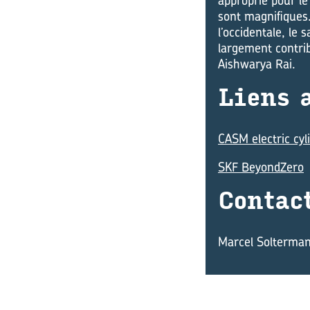
approprié pour le
sont magnifiques. 
l’occidentale, le
largement contrib
Aishwarya Rai.
Liens a
CASM electric cyl
SKF BeyondZero
Contact
Marcel Solterma