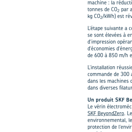
machine : la réduct
tonnes de CO
par a
2
kg CO
/kWh) est rév
2
L’étape suivante a c
se sont élevées à 
d’impression opéran
d’économies d’énerg
de 600 à 850 m/h e
L’installation réuss
commande de 300 au
dans les machines d
dans diverses filatu
Un produit SKF B
Le vérin électroméc
SKF BeyondZero
. L
environnemental, le
protection de l’env