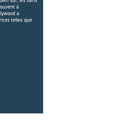
ien sûr, les saris
souvent à
llywood a
ices telles que