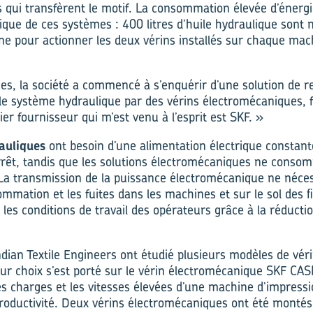
 qui transfèrent le motif. La consommation élevée d’énergie
ique de ces systèmes : 400 litres d’huile hydraulique sont
e pour actionner les deux vérins installés sur chaque mach
ées, la société a commencé à s’enquérir d’une solution de r
le système hydraulique par des vérins électromécaniques, fa
er fournisseur qui m’est venu à l’esprit est SKF. »
auliques
ont besoin d’une alimentation électrique constan
’arrêt, tandis que les solutions électromécaniques ne conso
 transmission de la puissance électromécanique ne nécess
mmation et les fuites dans les machines et sur le sol des fi
les conditions de travail des opérateurs grâce à la réduct
dian Textile Engineers ont étudié plusieurs modèles de véri
ur choix s’est porté sur le vérin électromécanique SKF CAS
s charges et les vitesses élevées d’une machine d’impressio
oductivité. Deux vérins électromécaniques ont été montés 