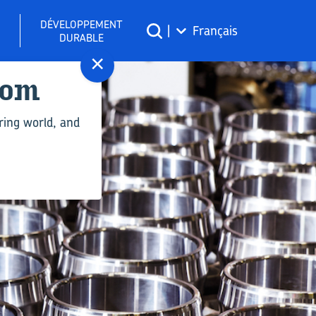
DÉVELOPPEMENT
|
Français
DURABLE
×
com
ring world, and