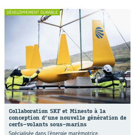
DÉVELOPPEMENT DURABLE
Col­la­bo­ra­tion SKF et Mi­nes­to à la
concep­tion d’une nou­velle gé­né­ra­tion de
cerfs-​volants sous-​marins
Spécialisée dans l’énergie marémotrice,