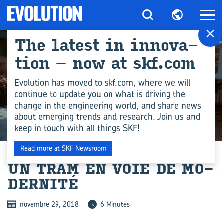
×
The la­test in in­no­va­
tion – now at skf.com
Evolution has moved to skf.com, where we will
continue to update you on what is driving the
change in the engineering world, and share news
about emerging trends and research. Join us and
keep in touch with all things SKF!
COMPÉTENCES EN INGÉNIERIE
Read more at SKF Newsroom
UN TRAM EN VOIE DE MO­
DER­NI­TÉ
novembre 29, 2018
6 Minutes