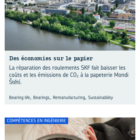
Des éco­no­mies sur le pa­pier
La réparation des roulements SKF fait baisser les
coûts et les émissions de CO₂ à la papeterie Mondi
Štĕtí.
,
,
,
Bearing life
Bearings
Remanufacturing
Sustainability
COMPÉTENCES EN INGÉNIERIE