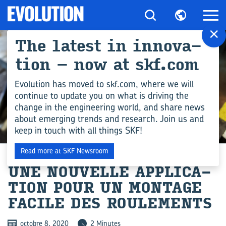
×
The la­test in in­no­va­
tion – now at skf.com
Evolution has moved to skf.com, where we will
continue to update you on what is driving the
change in the engineering world, and share news
about emerging trends and research. Join us and
keep in touch with all things SKF!
DIGITAL TECHNOLOGY
Read more at SKF Newsroom
UNE NOU­VELLE AP­PLI­CA­
TION POUR UN MON­TAGE
FA­CILE DES ROU­LE­MENTS
octobre 8, 2020
2 Minutes