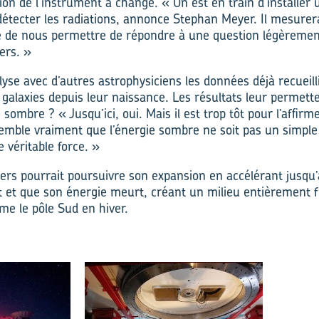
sion de l’instrument a changé. « On est en train d’installer
détecter les radiations, annonce Stephan Meyer. Il mesurera
 de nous permettre de répondre à une question légèrement
vers. »
lyse avec d’autres astrophysiciens les données déjà recueill
alaxies depuis leur naissance. Les résultats leur permette
 sombre ? « Jusqu’ici, oui. Mais il est trop tôt pour l’affirm
l semble vraiment que l’énergie sombre ne soit pas un simpl
 véritable force. »
nivers pourrait poursuivre son expansion en accélérant jusqu
t et que son énergie meurt, créant un milieu entièrement f
e le pôle Sud en hiver.