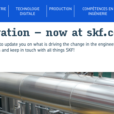
RIE
TECHNOLOGIE
PRODUCTION
COMPÉTENCES EN
DIGITALE
INGÉNIERIE
­va­tion – now at skf.
to update you on what is driving the change in the enginee
and keep in touch with all things SKF!