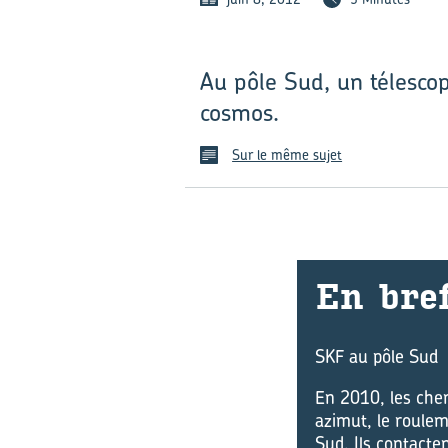
Au pôle Sud, un télescop
cosmos.
Sur le même sujet
En bre
SKF au pôle Sud
En 2010, les cher
azimut, le roulem
Sud. Ils contacten