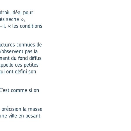
droit idéal pour
rès sèche »,
il, « les conditions
ructures connues de
n’observent pas la
ment du fond diffus
ppelle ces petites
ui ont défini son
C’est comme si on
c précision la masse
une ville en pesant