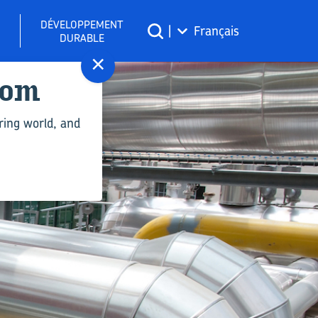
DÉVELOPPEMENT
|
Français
DURABLE
×
com
ring world, and