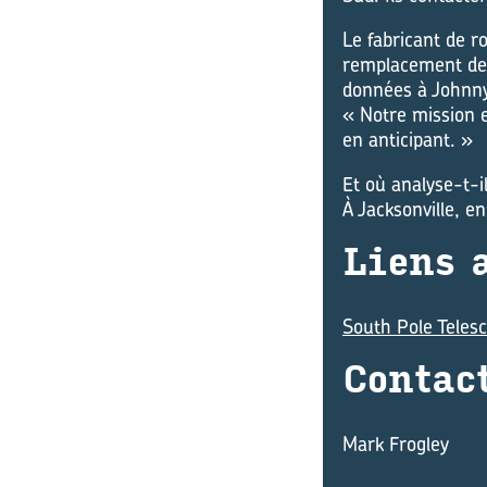
Le fabricant de r
remplacement de l
données à Johnny 
« Notre mission e
en anticipant. »
Et où analyse-t-i
À Jacksonville, e
Liens a
South Pole Teles
Contact
Mark Frogley