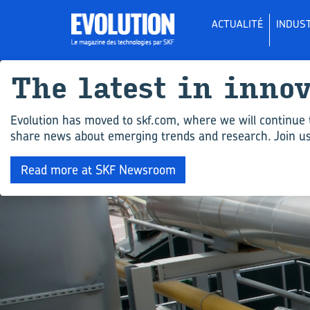
ACTUALITÉ
INDUST
The la­test in in­no
Evolution has moved to skf.com, where we will continue 
share news about emerging trends and research. Join us 
Read more at SKF Newsroom