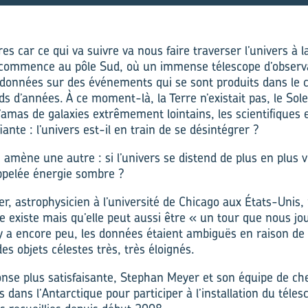
es car ce qui va suivre va nous faire traverser l’univers à la
 commence au pôle Sud, où un immense télescope d’observ
 données sur des événements qui se sont produits dans le c
ds d’années. À ce moment-là, la Terre n’existait pas, le Solei
’amas de galaxies extrêmement lointains, les scientifiques
iante : l’univers est-il en train de se désintégrer ?
amène une autre : si l’univers se distend de plus en plus v
appelée énergie sombre ?
r, astrophysicien à l’université de Chicago aux États-Unis, 
e existe mais qu’elle peut aussi être « un tour que nous jo
l y a encore peu, les données étaient ambiguës en raison de l
es objets célestes très, très éloignés.
nse plus satisfaisante, Stephan Meyer et son équipe de ch
s dans l’Antarctique pour participer à l’installation du téle