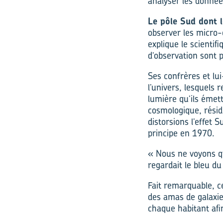
analyser les donnée
Le pôle Sud dont l
observer les micro-
explique le scientif
d’observation sont 
Ses confrères et lu
l’univers, lesquels 
lumière qu’ils émet
cosmologique, résidu
distorsions l’effet 
principe en 1970.
« Nous ne voyons q
regardait le bleu du
Fait remarquable, c
des amas de galaxies
chaque habitant afi