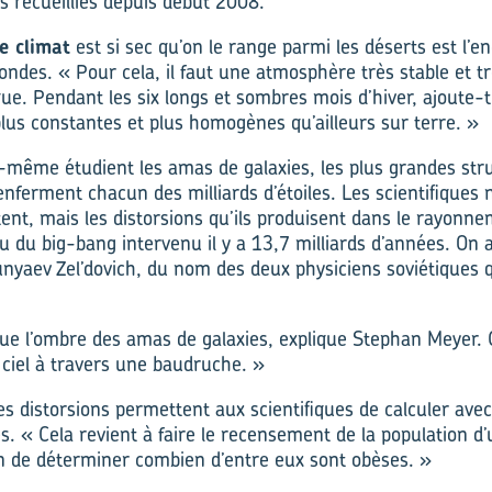
s recueillies depuis début 2008.
e climat
est si sec qu’on le range parmi les déserts est l’en
ondes. « Pour cela, il faut une atmosphère très stable et t
ique. Pendant les six longs et sombres mois d’hiver, ajoute-t-
plus constantes et plus homogènes qu’ailleurs sur terre. »
i-même étudient les amas de galaxies, les plus grandes st
renferment chacun des milliards d’étoiles. Les scientifiques 
tent, mais les distorsions qu’ils produisent dans le rayonne
 du big-bang intervenu il y a 13,7 milliards d’années. On a
Sunyaev Zel’dovich, du nom des deux physiciens soviétiques q
ue l’ombre des amas de galaxies, explique Stephan Meyer. 
 ciel à travers une baudruche. »
es distorsions permettent aux scientifiques de calculer ave
. « Cela revient à faire le recensement de la population d’
n de déterminer combien d’entre eux sont obèses. »