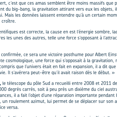
vert, c’est que ces amas semblent être moins massifs que p
du big-bang, la gravitation attirant vers eux les objets, il
si. Mais les données laissent entendre qu’à un certain mom
 croître.
cientifiques est correcte, la cause en est l’énergie sombre, l
res les unes des autres, telle une force s’opposant à l’attrac
 confirmée, ce sera une victoire posthume pour Albert Einste
te cosmologique, une force qui s’opposait à la gravitation,
mpris que l’univers était en fait en expansion, il a dit que c
vie. Il s’avérera peut-être qu’il avait raison dès le début. »
,
le télescope du pôle Sud a recueilli entre 2008 et 2011 
00 degrés carrés, soit à peu près un dixième du ciel austra
nces, il a fait l’objet d’une réparation importante pendant l
, un roulement azimut, lui permet de se déplacer sur son a
ice versa.