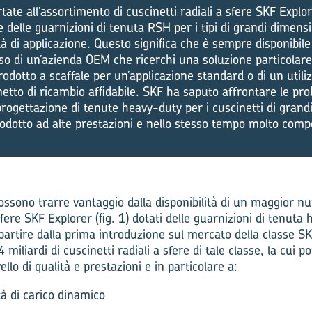
tate all’assortimento di cuscinetti radiali a sfere SKF Explo
 delle guarnizioni di tenuta RSH per i tipi di grandi dimens
ità di applicazione. Questo significa che è sempre disponibil
aso di un’azienda OEM che ricerchi una soluzione particolare,
rodotto a scaffale per un’applicazione standard o di un utili
netto di ricambio affidabile. SKF ha saputo affrontare le pr
rogettazione di tenute heavy-duty per i cuscinetti di grand
odotto ad alte prestazioni e nello stesso tempo molto compe
ossono trarre vantaggio dalla disponibilità di un maggior num
sfere SKF Explorer (fig. 1) dotati delle guarnizioni di tenuta
 partire dalla prima introduzione sul mercato della classe S
 4 miliardi di cuscinetti radiali a sfere di tale classe, la cui p
vello di qualità e prestazioni e in particolare a:
tà di carico dinamico