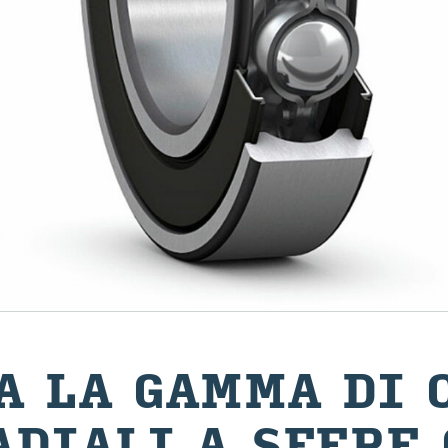
TA LA GAMMA DI C
A­DIA­LI A SFERE