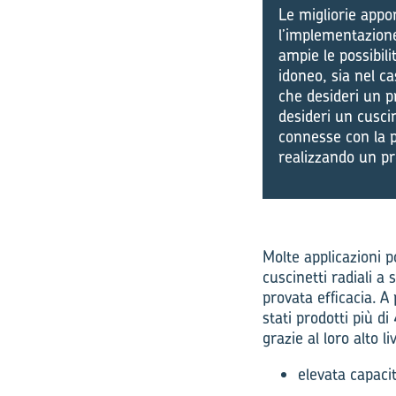
Le migliorie appor
l’implementazione
ampie le possibil
idoneo, sia nel c
che desideri un p
desideri un cusci
connesse con la p
realizzando un pr
Molte applicazioni p
cuscinetti radiali a 
provata efficacia. A
stati prodotti più di
grazie al loro alto li
elevata capaci