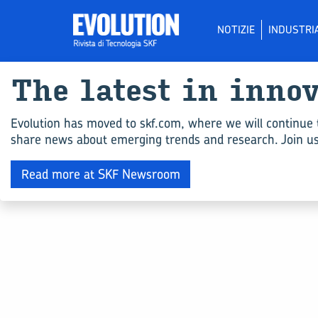
NOTIZIE
INDUSTRI
The la­te­st in in­no
Evolution has moved to skf.com, where we will continue 
share news about emerging trends and research. Join us 
Read more at SKF Newsroom