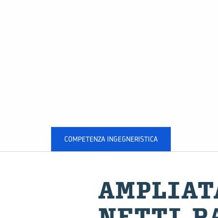
COMPETENZA INGEGNERISTICA
AM­PLIA­
NET­TI R