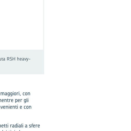
enuta RSH heavy-
 maggiori, con
entre per gli
nvenienti e con
ti radiali a sfere