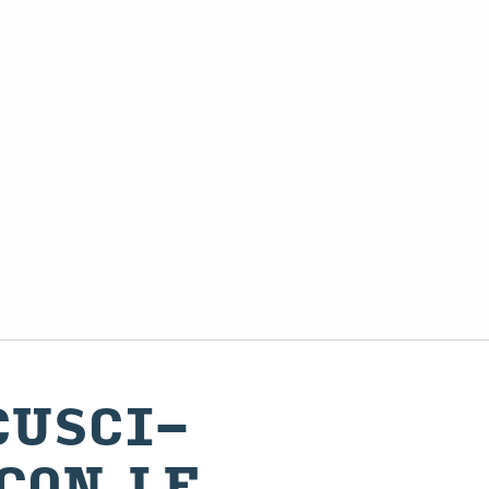
U­SCI­
 CON LE