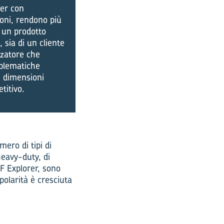
rer con
ioni, rendono più
e un prodotto
 sia di un cliente
zzatore che
oblematiche
i dimensioni
titivo.
ero di tipi di
 heavy-duty, di
KF Explorer, sono
opolarità è cresciuta