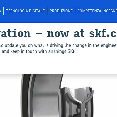
A
TECNOLOGIA DIGITALE
PRODUZIONE
COMPETENZA INGEGNE
­va­tion – now at skf.
to update you on what is driving the change in the enginee
and keep in touch with all things SKF!