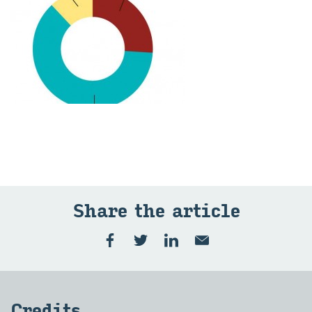
Share the ar­ti­cle
Cre­di­ts