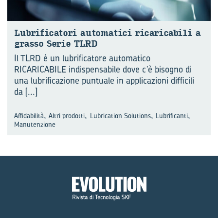
Lu­bri­fi­ca­to­ri au­to­ma­ti­ci ri­ca­ri­ca­bi­li a
gras­so Serie TLRD
Il TLRD è un lubrificatore automatico
RICARICABILE indispensabile dove c’è bisogno di
una lubrificazione puntuale in applicazioni difficili
da
[...]
,
,
,
,
Affidabilità
Altri prodotti
Lubrication Solutions
Lubrificanti
Manutenzione