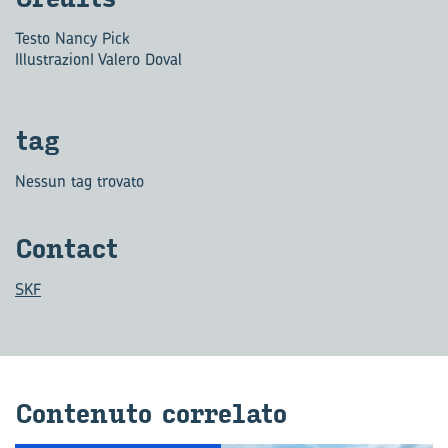
Testo Nancy Pick
IllustrazionI Valero Doval
tag
Nessun tag trovato
Con­tact
SKF
Con­te­nu­to cor­re­la­to