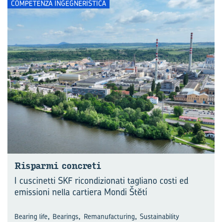
COMPETENZA INGEGNERISTICA
Ri­spar­mi con­cre­ti
I cuscinetti SKF ricondizionati tagliano costi ed
emissioni nella cartiera Mondi Štĕtí
,
,
,
Bearing life
Bearings
Remanufacturing
Sustainability