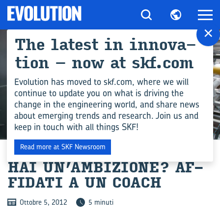
×
The la­te­st in in­no­va­
tion – now at skf.com
Evolution has moved to skf.com, where we will
continue to update you on what is driving the
change in the engineering world, and share news
about emerging trends and research. Join us and
keep in touch with all things SKF!
INDUSTRIA
Read more at SKF Newsroom
HAI UN’AM­BI­ZIO­NE? AF­
FI­DA­TI A UN COACH
Ottobre 5, 2012
5 minuti