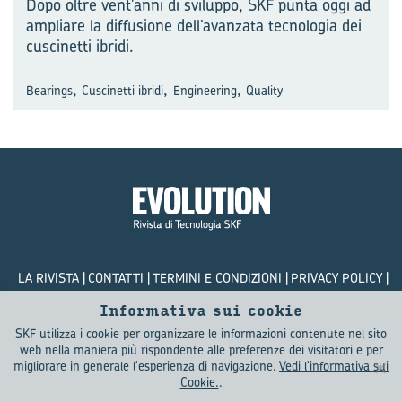
Dopo oltre vent'anni di sviluppo, SKF punta oggi ad
ampliare la diffusione dell’avanzata tecnologia dei
cuscinetti ibridi.
,
,
,
Bearings
Cuscinetti ibridi
Engineering
Quality
LA RIVISTA
CONTATTI
TERMINI E CONDIZIONI
PRIVACY POLICY
COOKIES
Informativa sui cookie
SKF utilizza i cookie per organizzare le informazioni contenute nel sito
© SKF Evolution 2026
web nella maniera più rispondente alle preferenze dei visitatori e per
migliorare in generale l'esperienza di navigazione.
Vedi l'informativa sui
Cookie.
.