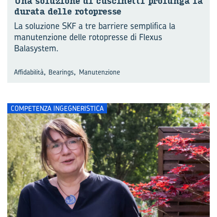
Una so­lu­zio­ne di cu­sci­net­ti pro­lun­ga la
du­ra­ta delle ro­to­pres­se
La soluzione SKF a tre barriere semplifica la
manutenzione delle rotopresse di Flexus
Balasystem.
,
,
Affidabilità
Bearings
Manutenzione
COMPETENZA INGEGNERISTICA