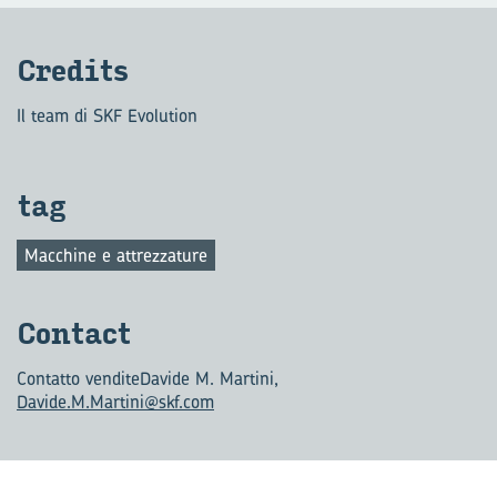
Cre­di­ts
Il team di SKF Evolution
tag
Macchine e attrezzature
Con­tact
Contatto vendite
Davide M. Martini,
Davide.M.Martini@skf.com