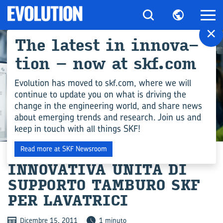
×
The la­te­st in in­no­va­
tion – now at skf.com
Evolution has moved to skf.com, where we will
continue to update you on what is driving the
change in the engineering world, and share news
about emerging trends and research. Join us and
keep in touch with all things SKF!
COMPETENZA INGEGNERISTICA
Read more at SKF Newsroom
IN­NO­VA­TI­VA UNITÀ DI
SUP­POR­TO TAM­BU­RO SKF
PER LA­VA­TRI­CI
Dicembre 15, 2011
1 minuto