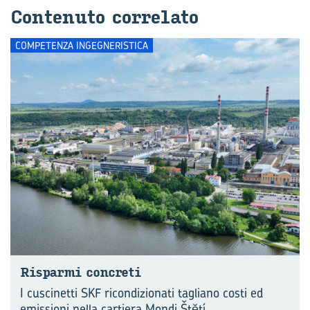
Con­te­nu­to cor­re­la­to
COMPETENZA INGEGNERISTICA
Ri­spar­mi con­cre­ti
I cuscinetti SKF ricondizionati tagliano costi ed
emissioni nella cartiera Mondi Štĕtí