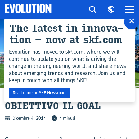
×
The la­te­st in in­no­va­
tion – now at skf.com
Evolution has moved to skf.com, where we will
continue to update you on what is driving the
change in the engineering world, and share news
about emerging trends and research. Join us and
keep in touch with all things SKF!
INDUSTRIA
Read more at SKF Newsroom
OBIET­TI­VO IL GOAL
Dicembre 4, 2014
4 minuti