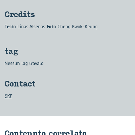
Cre­di­ts
Testo
Linas Alsenas
Foto
Cheng Kwok-Keung
tag
Nessun tag trovato
Con­tact
SKF
Con­te­nu­to cor­re­la­to