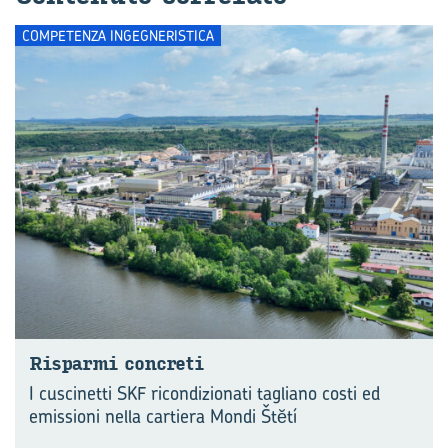
COMPETENZA INGEGNERISTICA
Ri­spar­mi con­cre­ti
I cuscinetti SKF ricondizionati tagliano costi ed
emissioni nella cartiera Mondi Štĕtí