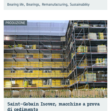
,
,
,
Bearing life
Bearings
Remanufacturing
Sustainability
PRODUZIONE
Saint-​Gobain Iso­ver, mac­chi­ne a prova
di ce­di­men­to