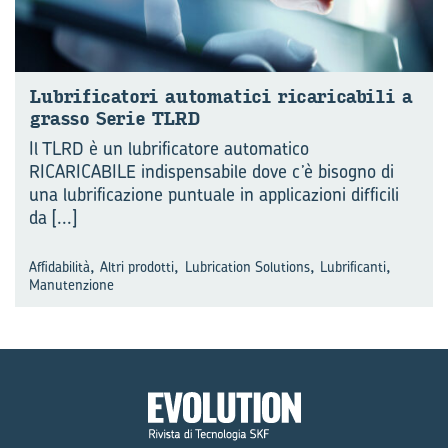
Lu­bri­fi­ca­to­ri au­to­ma­ti­ci ri­ca­ri­ca­bi­li a
gras­so Serie TLRD
Il TLRD è un lubrificatore automatico
RICARICABILE indispensabile dove c’è bisogno di
una lubrificazione puntuale in applicazioni difficili
da
[...]
,
,
,
,
Affidabilità
Altri prodotti
Lubrication Solutions
Lubrificanti
Manutenzione